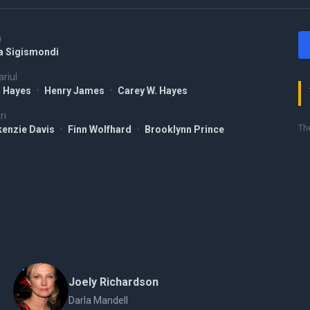
a
ia Sigismondi
riul
 Hayes
•
Henry James
•
Carey W. Hayes
ri
The
enzie Davis
•
Finn Wolfhard
•
Brooklynn Prince
Joely Richardson
Darla Mandell