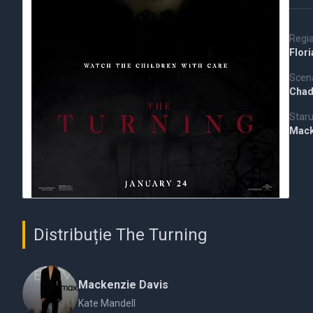
Regi
Flor
Scena
Chad
Staru
Mack
Distribuție The Turning
Mackenzie Davis
Kate Mandell