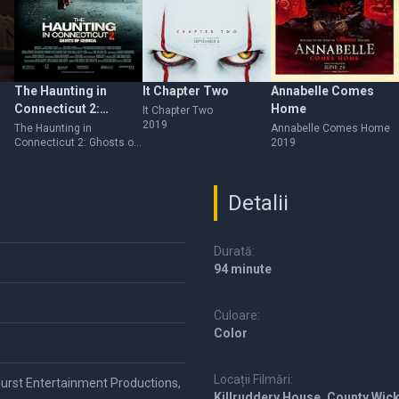
The Haunting in
It Chapter Two
Annabelle Comes
Connecticut 2:
Home
It Chapter Two
2019
Ghosts of Georgia
The Haunting in
Annabelle Comes Home
Connecticut 2: Ghosts of
2019
Georgia
Detalii
Durată:
94 minute
Culoare:
Color
Locații Filmări:
urst Entertainment Productions,
Killruddery House, County Wickl