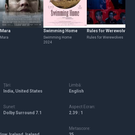
Mara
Swimming Home
Rules for Werewolves
IT
Mara
Swimming Home
Rules for Werewolves
IT
2024
20
Țări:
Limbă:
India, United States
English
Sunet:
Aspect Ecran:
Dolby Surround 7.1
2.39 : 1
Metascore:
ow, Ireland, Ireland
35