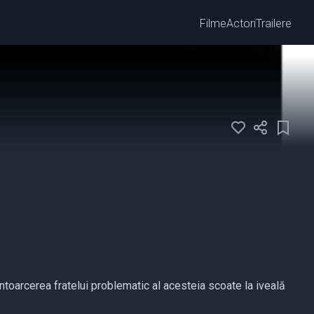
Filme
Actori
Trailere
ntoarcerea fratelui problematic al acesteia scoate la iveală