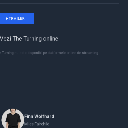
TRAILER
Vezi The Turning online
 Turning nu este disponibil pe platformele online de streaming.
Finn Wolfhard
Miles Fairchild