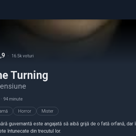
,9
-
16.5k voturi
he Turning
tensiune
•
94 minute
ramă
Horror
Mister
ără guvernantă este angajată să aibă grijă de o fată orfană, dar î
te întunecate din trecutul lor.