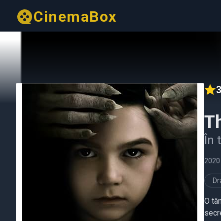
CinemaBox
3
T
În 
2020
D
O tân
secre