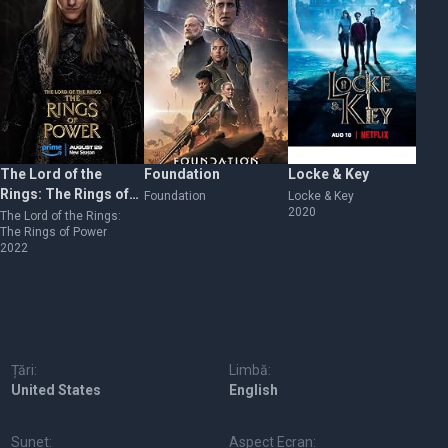
The Lord of the
Foundation
Locke & Key
W
Rings: The Rings of
Foundation
Locke & Key
We
2020
20
Power
The Lord of the Rings:
The Rings of Power
2022
Țări:
Limbă:
United States
English
Sunet:
Aspect Ecran: