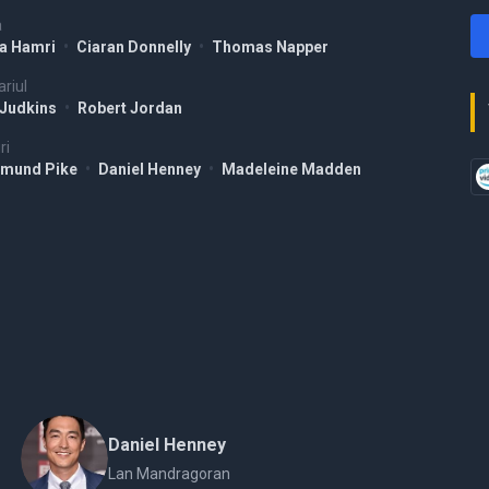
a
a Hamri
•
Ciaran Donnelly
•
Thomas Napper
riul
 Judkins
•
Robert Jordan
ri
mund Pike
•
Daniel Henney
•
Madeleine Madden
Daniel Henney
Lan Mandragoran