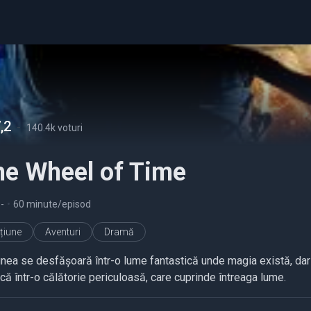
,2
-
140.4k voturi
he Wheel of Time
1
-
•
60 minute/episod
țiune
Aventuri
Dramă
nea se desfășoară într-o lume fantastică unde magia există, dar do
că într-o călătorie periculoasă, care cuprinde întreaga lume.