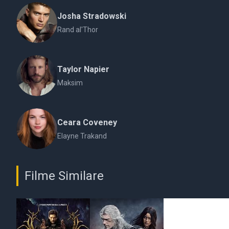
Josha Stradowski
Rand al'Thor
Taylor Napier
Maksim
Ceara Coveney
Elayne Trakand
Filme Similare