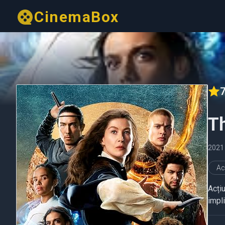
CinemaBox
7
T
202
Ac
Acțiu
impli