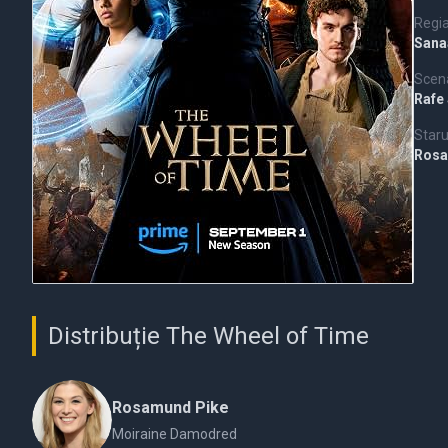
Regi
Sana
Scena
Rafe
Staru
Rosa
Distribuție The Wheel of Time
Rosamund Pike
Moiraine Damodred