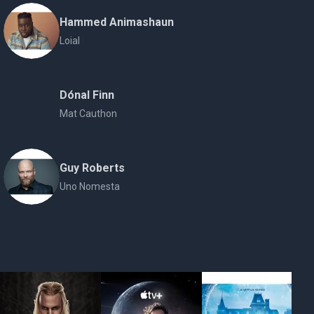
Hammed Animashaun
Loial
Dónal Finn
Mat Cauthon
Guy Roberts
Uno Nomesta