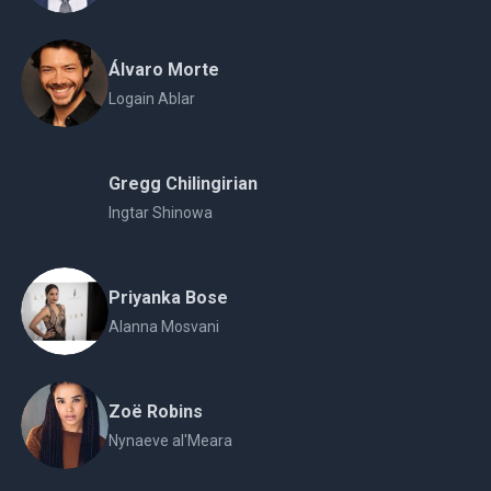
Álvaro Morte
Logain Ablar
Gregg Chilingirian
Ingtar Shinowa
Priyanka Bose
Alanna Mosvani
Zoë Robins
Nynaeve al'Meara