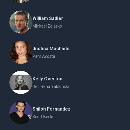
William Sadler
Michael Zelasko
Justina Machado
Pam Acosta
Kelly Overton
Det. Rena Yablonski
Shiloh Fernandez
Scott Becker