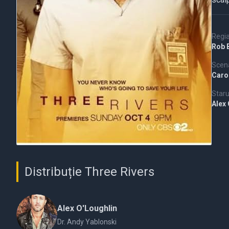
Regi
Rob 
Scena
Caro
Staru
Alex
Distribuție Three Rivers
Alex O'Loughlin
Dr. Andy Yablonski