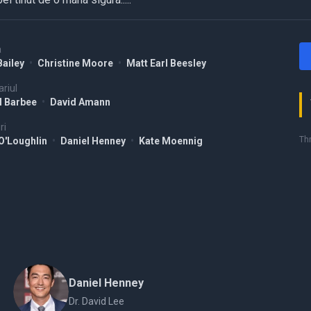
a
Bailey
•
Christine Moore
•
Matt Earl Beesley
riul
l Barbee
•
David Amann
ri
Thr
 O'Loughlin
•
Daniel Henney
•
Kate Moennig
Daniel Henney
Dr. David Lee