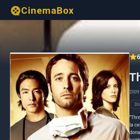
CinemaBox
6
Th
200
D
"Thr
la ce
donat
scalp