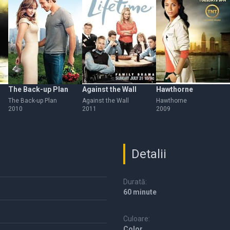
The Back-up Plan
Against the Wall
Hawthorne
The Back-up Plan
Against the Wall
Hawthorne
2010
2011
2009
Detalii
Durată:
60 minute
Culoare:
Color