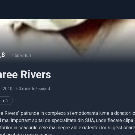
,8
-
1.5k voturi
ree Rivers
9
- 2010
•
60 minute/episod
ramă
ee Rivers" patrunde in complexa si emotionanta lume a donatorilor 
l mai important spital de specialitate din SUA, unde fiecare clipa 
orilor in ceasurile cele mai negre ale existentei lor si gestiona
el tinut de o mana sigura.....