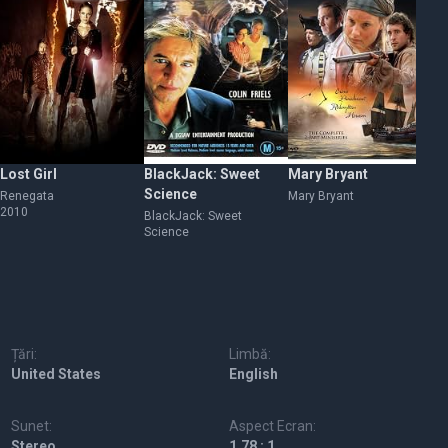
Lost Girl
BlackJack: Sweet
Mary Bryant
Of
Science
Renegata
Mary Bryant
Of
2010
BlackJack: Sweet
Science
Țări:
Limbă:
United States
English
Sunet:
Aspect Ecran:
Stereo
1.78 : 1