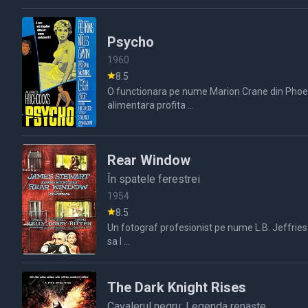
Psycho
1960
8.5
O functionara pe nume Marion Crane din Phoenix satula de viata ei banala fara un viitor si cu un iubit cu care nu se poate casatori pentru ca venitul lui trebuie sa l 
alimentara profita ...
Rear Window
În spatele ferestrei
1954
8.5
Un fotograf profesionist pe nume L.B. Jeffries isi rupe un picior si astfel este imobilizat in casa sa unde este obisnuit sa se uite pe fereastra observandu si vecinii.Cu timpul el ince
sa l ...
The Dark Knight Rises
Cavalerul negru: Legenda renaște