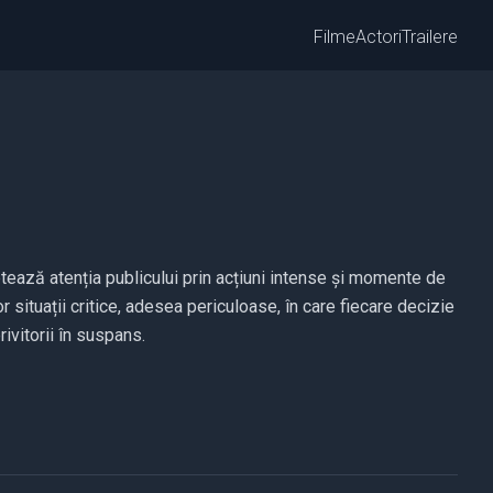
Filme
Actori
Trailere
ptează atenția publicului prin acțiuni intense și momente de
 situații critice, adesea periculoase, în care fiecare decizie
ivitorii în suspans.