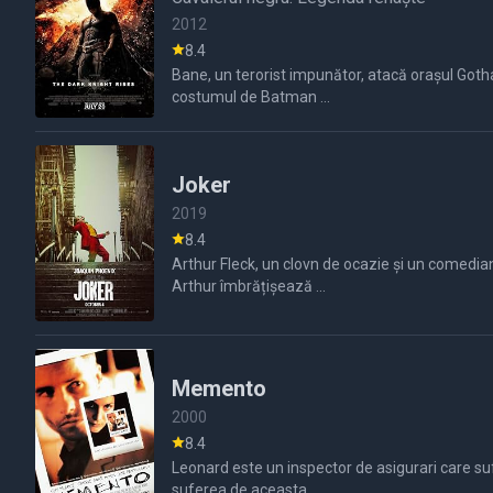
2012
8.4
Bane, un terorist impunător, atacă orașul Goth
costumul de Batman ...
Joker
2019
8.4
Arthur Fleck, un clovn de ocazie și un comedian
Arthur îmbrățișează ...
Memento
2000
8.4
Leonard este un inspector de asigurari care su
suferea de aceasta ...