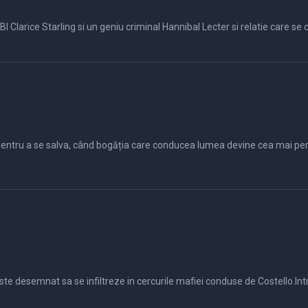
reaza intre ei. Clarice incearca sa descope un criminal care a
pentru a se salva, când bogăția care conducea lumea devine cea mai peri
este desemnat sa se infiltreze in cercurile mafiei conduse de Costello.In