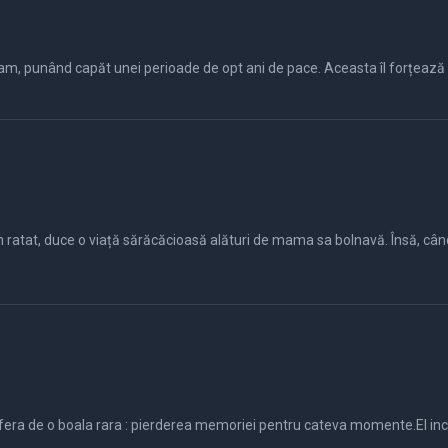
am, punând capăt unei perioade de opt ani de pace. Aceasta îl forțează
 ratat, duce o viață sărăcăcioasă alături de mama sa bolnavă. Însă, când
fera de o boala rara : pierderea memoriei pentru cateva momente.El incer