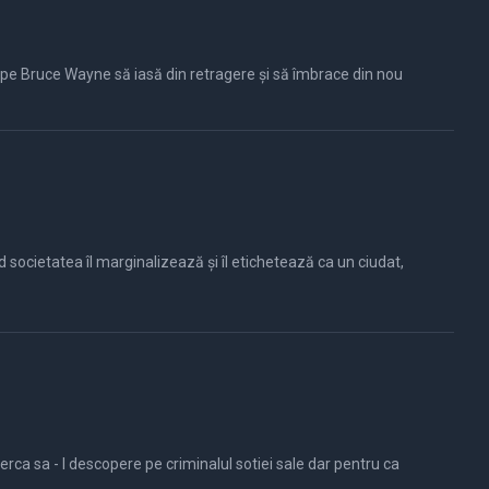
 pe Bruce Wayne să iasă din retragere și să îmbrace din nou
 societatea îl marginalizează și îl etichetează ca un ciudat,
ca sa - l descopere pe criminalul sotiei sale dar pentru ca