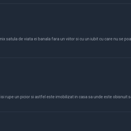
dea ca pensie
pe