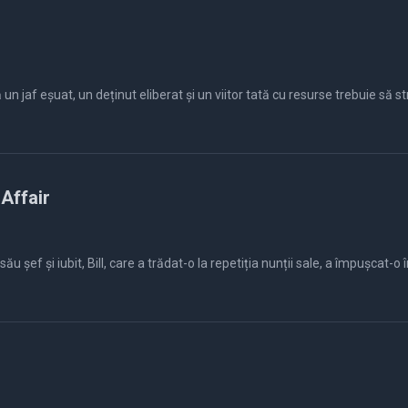
 un jaf eșuat, un deținut eliberat și un viitor tată cu resurse trebuie să
 Affair
 șef și iubit, Bill, care a trădat-o la repetiția nunții sale, a împușcat-o î