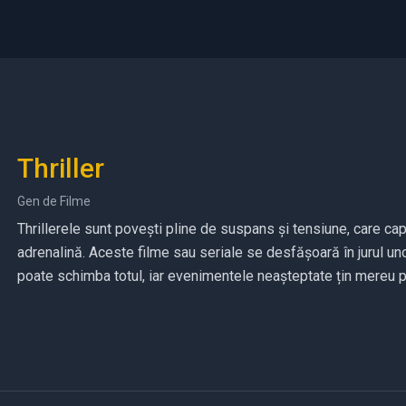
Thriller
Gen de Filme
Thrillerele sunt povești pline de suspans și tensiune, care ca
adrenalină. Aceste filme sau seriale se desfășoară în jurul unor
poate schimba totul, iar evenimentele neașteptate țin mereu pr