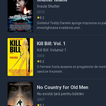
Insula Shutter
2010
8.2
Soldatul Teddy Daniels ajunge impreuna cu part
investigheaza evadarea unei ...
Kill Bill: Vol. 1
Kill Bill: Volumul 1
2003
8.2
O femeie fosta asasina se pregateste de nunta.In timpul repetitiei pentru nunta intreaga sa familie este ucisa de catre o organizatie numita BILL.Ea scapa si sta patru ani in coma,
cand se trezeste ...
No Country for Old Men
Nu există țară pentru bătrâni
2007
8.2