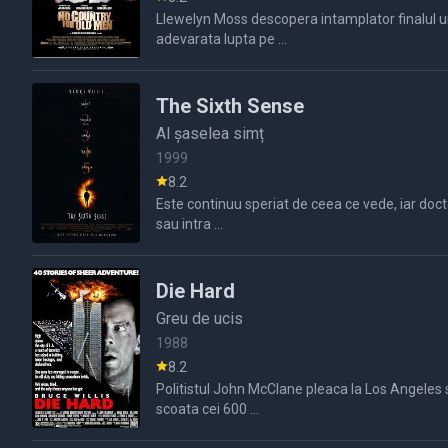
Llewelyn Moss descopera intamplator finalul unui macel intre bande si un camion plin cu heroina si doua milioanede dolari bani cash.Cand incearca sa fuga cu bani declanseaza o
adevarata lupta pe ...
The Sixth Sense
Al șaselea simț
1999
8.2
Este continuu speriat de ceea ce vede, iar doct
sau intra ...
Die Hard
Greu de ucis
1988
8.2
Politistul John McClane pleaca la Los Angeles sa petreaca Sarba
scoata cei 600 ...