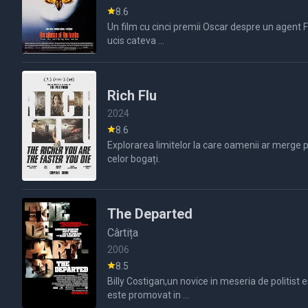
8.6
Un film cu cinci premii Oscar despre un agent FBI Clarice Starling si un geniu criminal Hannibal Lecter si relatie care se c
ucis cateva ...
Rich Flu
2024
8.6
Explorarea limitelor la care oamenii ar merge 
celor bogați.
The Departed
Cârtița
2006
8.5
Billy Costigan,un novice in meseria de politist 
este promovat in ...