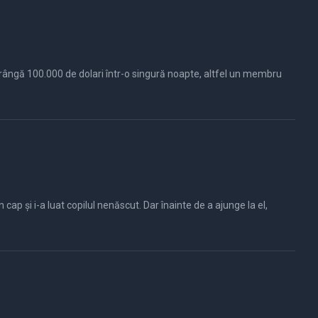
 strângă 100.000 de dolari într-o singură noapte, altfel un membru
n cap și i-a luat copilul nenăscut. Dar înainte de a ajunge la el,