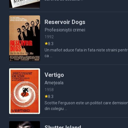
Reservoir Dogs
Profesioniștii crimei
1992
8.3
Un mafiot aduce fata in fata niste straini pentru a realiza un jaf perfect.Nici unul dintrei ei nu stiau nimic unul despre celalat iar jaful se termina intr o balta de sange iar ei realizeaza
ca ...
Vertigo
Amețeala
1958
8.3
Scottie Ferguson este un politist care demisioneaza pentru ca un coleg de al sau moare si el nu l a ajutat ca are rau de inaltime.Mai tarziu el este contactat de un fost coleg de al sau
din colegiu ...
Shutter Island