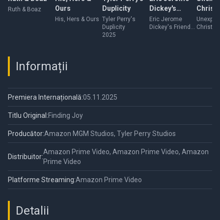
Ours
Duplicity
Dickey's
Christ
Ruth & Boaz
Friends and
His, Hers & Ours
Tyler Perry's
Eric Jerome
Unexpec
Duplicity
Dickey's Friends
Christm
Lovers Part I
2025
and Lovers Part I
Informații
Premiera Internațională:
05.11.2025
Titlu Original:
Finding Joy
Producător:
Amazon MGM Studios, Tyler Perry Studios
Amazon Prime Video, Amazon Prime Video, Amazon
Distribuitor:
Prime Video
Platforme Streaming:
Amazon Prime Video
Detalii