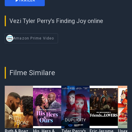
TRAILER
Vezi Tyler Perry's Finding Joy online
Amazon Prime Video
Filme Similare
Ruth & Boaz
His, Hers &
Tyler Perry's
Eric Jerome
Unexpe