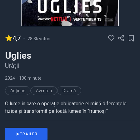
4,7
-
28.3k voturi
Uglies
Urâții
2024
•
100 minute
Acțiune
Aventuri
Dramă
O lume în care o operație obligatorie elimină diferențele
fizice și transformă pe toată lumea în "frumoși."
TRAILER