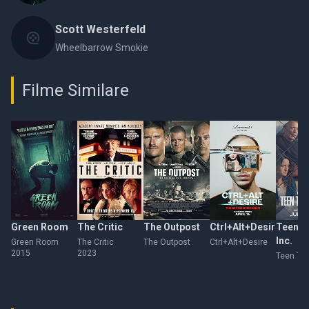
Scott Westerfeld
Wheelbarrow Smokie
Filme Similare
Green Room
The Critic
The Outpost
Ctrl+Alt+Desire
Teen T
Inc.
Green Room
The Critic
The Outpost
Ctrl+Alt+Desire
2015
2023
Teen Tort