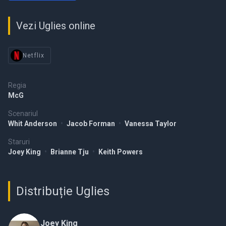
Vezi Uglies online
Netflix
Regia
McG
Scenariul
Whit Anderson
•
Jacob Forman
•
Vanessa Taylor
Staruri
Joey King
•
Brianne Tju
•
Keith Powers
Distribuție Uglies
Joey King