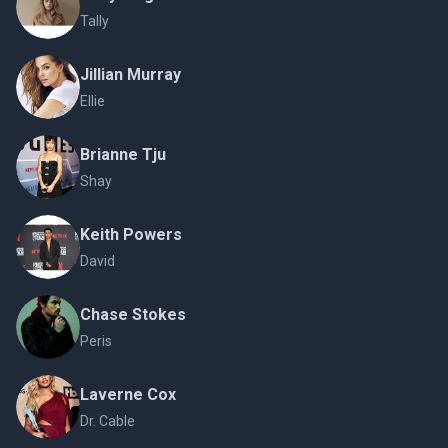
Tally
Jillian Murray
Ellie
Brianne Tju
Shay
Keith Powers
David
Chase Stokes
Peris
Laverne Cox
Dr. Cable