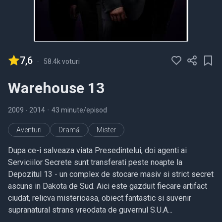
7,6
-
58.4k voturi
Warehouse 13
2009
- 2014
•
43 minute/episod
Aventuri
Dramă
Mister
Dupa ce-i salveaza viata Presedintelui, doi agenti ai
Serviciilor Secrete sunt transferati peste noapte la
Depozitul 13 - un complex de stocare masiv si strict secret
ascuns in Dakota de Sud. Aici este gazduit fiecare artifact
ciudat, relicva misterioasa, obiect fantastic si suvenir
supranatural strans vreodata de guvernul S.U.A...