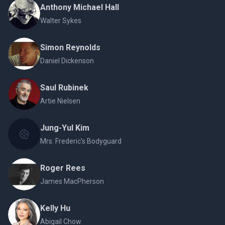
Anthony Michael Hall
Walter Sykes
Simon Reynolds
Daniel Dickenson
Saul Rubinek
Artie Nielsen
Jung-Yul Kim
Mrs. Frederic's Bodyguard
Roger Rees
James MacPherson
Kelly Hu
Abigail Chow