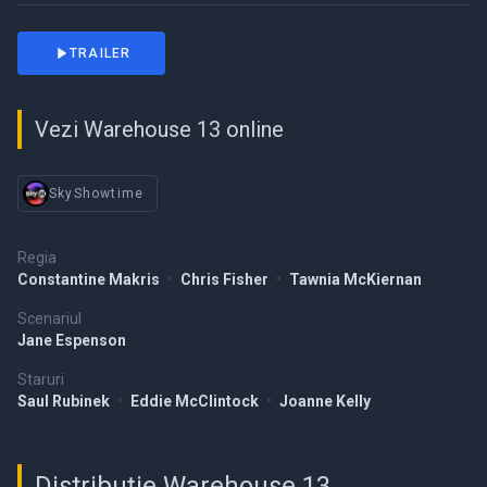
TRAILER
Vezi Warehouse 13 online
SkyShowtime
Regia
Constantine Makris
•
Chris Fisher
•
Tawnia McKiernan
Scenariul
Jane Espenson
Staruri
Saul Rubinek
•
Eddie McClintock
•
Joanne Kelly
Distribuție Warehouse 13