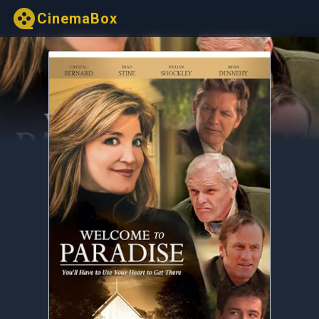
CinemaBox