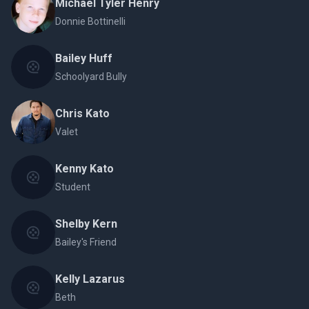
Michael Tyler Henry
Donnie Bottinelli
Bailey Huff
Schoolyard Bully
Chris Kato
Valet
Kenny Kato
Student
Shelby Kern
Bailey's Friend
Kelly Lazarus
Beth