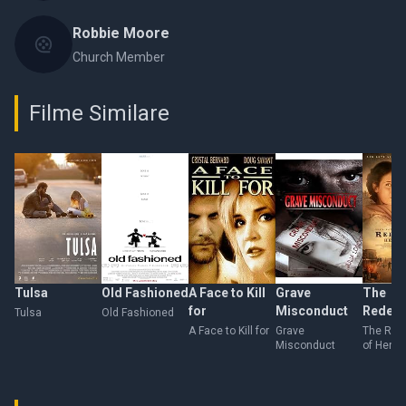
Robbie Moore
Church Member
Filme Similare
Tulsa
Old Fashioned
A Face to Kill
Grave
The
for
Misconduct
Redem
Tulsa
Old Fashioned
of Hen
A Face to Kill for
Grave
The Red
Misconduct
of Henry
Myers