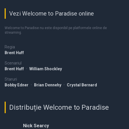
Vezi Welcome to Paradise online
Welcome to Paradise nu este disponibil pe platformele online de
streaming.
Regia
Brent Huff
Scenariul
Brent Huff
•
William Shockley
Staruri
Bobby Edner
•
Brian Dennehy
•
Crystal Bernard
Distribuție Welcome to Paradise
Nick Searcy