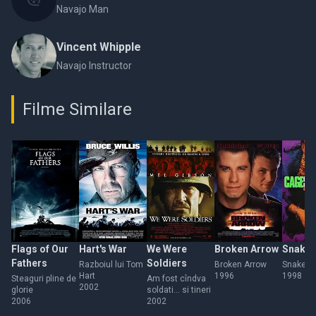
Navajo Man
Vincent Whipple
Navajo Instructor
Filme Similare
Flags of Our
Hart's War
We Were
Broken Arrow
Snake 
Fathers
Soldiers
Razboiul lui Tom
Broken Arrow
Snake E
Hart
1996
1998
Steaguri pline de
Am fost cîndva
2002
glorie
soldati... si tineri
2006
2002