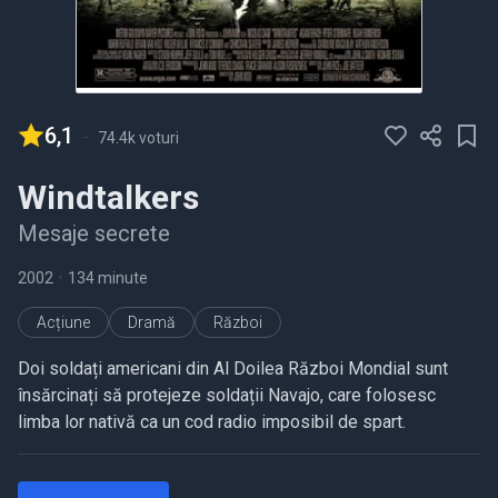
6,1
-
74.4k voturi
Windtalkers
Mesaje secrete
2002
•
134 minute
Acțiune
Dramă
Război
Doi soldați americani din Al Doilea Război Mondial sunt
însărcinați să protejeze soldații Navajo, care folosesc
limba lor nativă ca un cod radio imposibil de spart.