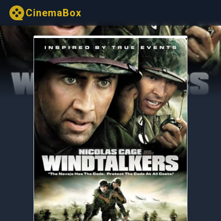
CinemaBox