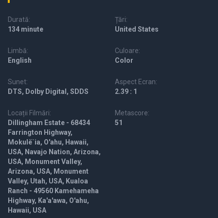
Durată:
Țări:
134 minute
United States
Limbă:
Culoare:
English
Color
Sunet:
Aspect Ecran:
DTS, Dolby Digital, SDDS
2.39 : 1
Locații Filmări:
Metascore:
Dillingham Estate - 68434
51
Farrington Highway,
Mokulë`ia, O'ahu, Hawaii,
USA, Navajo Nation, Arizona,
USA, Monument Valley,
Arizona, USA, Monument
Valley, Utah, USA, Kualoa
Ranch - 49560 Kamehameha
Highway, Ka'a'awa, O'ahu,
Hawaii, USA