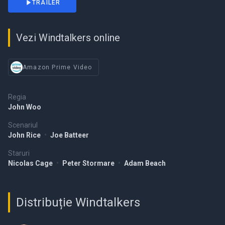
TRAILER
Vezi Windtalkers online
Amazon Prime Video
Regia
John Woo
Scenariul
John Rice
•
Joe Batteer
Staruri
Nicolas Cage
•
Peter Stormare
•
Adam Beach
Distribuție Windtalkers