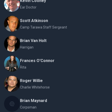
Kevin Cooney
Ear Doctor
Scott Atkinson
Camp Tarawa Staff Sergeant
Brian Van Holt
Harrigan
Frances O'Connor
Rita
Roger Willie
Charlie Whitehorse
Brian Maynard
Corpsman