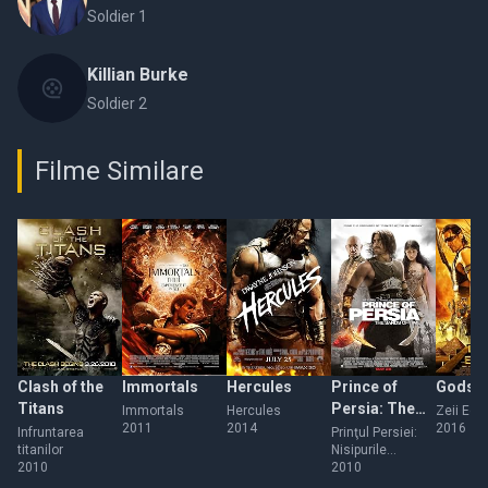
Soldier 1
Killian Burke
Soldier 2
Filme Similare
Clash of the
Immortals
Hercules
Prince of
Gods o
Titans
Persia: The
Immortals
Hercules
Zeii Egip
2011
2014
2016
Sands of
Infruntarea
Prinţul Persiei:
titanilor
Nisipurile
Time
2010
timpului
2010