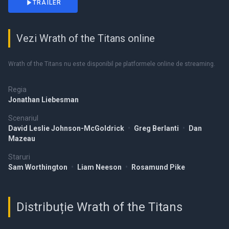
TRAILER
Vezi Wrath of the Titans online
Wrath of the Titans nu este disponibil pe platformele online de streaming.
Regia
Jonathan Liebesman
Scenariul
David Leslie Johnson-McGoldrick
•
Greg Berlanti
•
Dan
Mazeau
Staruri
Sam Worthington
•
Liam Neeson
•
Rosamund Pike
Distribuție Wrath of the Titans