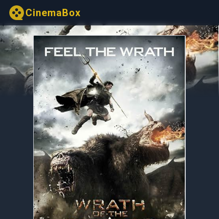
CinemaBox