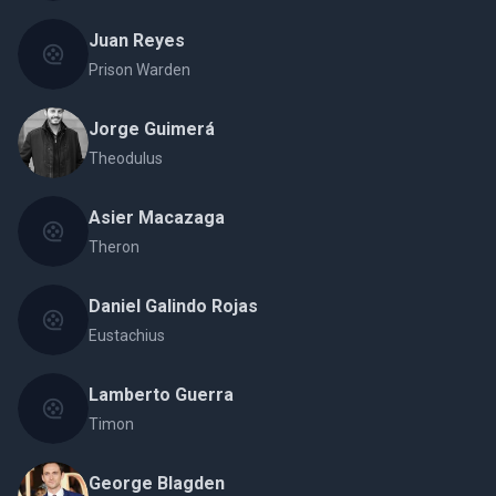
Juan Reyes
Prison Warden
Jorge Guimerá
Theodulus
Asier Macazaga
Theron
Daniel Galindo Rojas
Eustachius
Lamberto Guerra
Timon
George Blagden