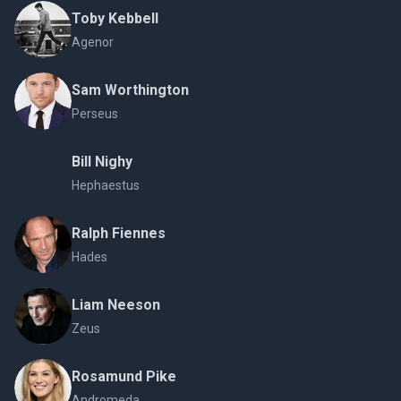
Toby Kebbell
Agenor
Sam Worthington
Perseus
Bill Nighy
Hephaestus
Ralph Fiennes
Hades
Liam Neeson
Zeus
Rosamund Pike
Andromeda