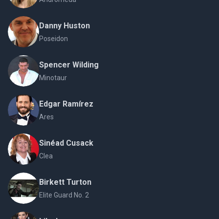
Danny Huston
Poseidon
Spencer Wilding
Minotaur
Edgar Ramírez
Ares
Sinéad Cusack
Clea
Birkett Turton
Elite Guard No. 2