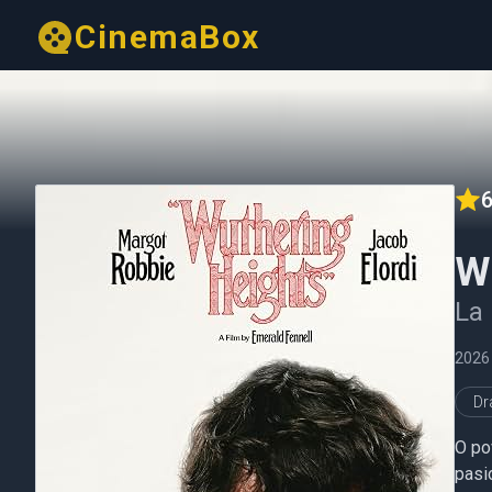
CinemaBox
6
W
La 
2026
D
O po
pasio