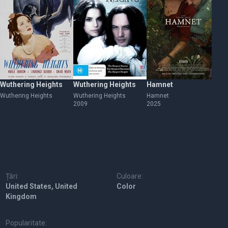
Wuthering Heights
Wuthering Heights
Hamnet
Pr
W
Wuthering Heights
Wuthering Heights
Hamnet
2009
2025
Pr
20
Țări:
Culoare:
United States, United
Color
Kingdom
Popularitate: