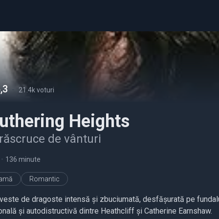
,3
-
21.4k voturi
uthering Heights
răscruce de vânturi
•
136 minute
ramă
Romantic
veste de dragoste intensă și zbuciumată, desfășurată pe fundalul 
nală și autodistructivă dintre Heathcliff și Catherine Earnshaw.