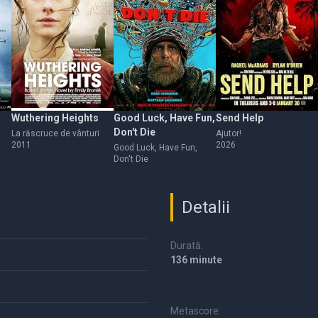
Wuthering Heights
Good Luck, Have Fun,
Send Help
Don't Die
La răscruce de vânturi
Ajutor!
2011
2026
Good Luck, Have Fun,
Don't Die
Detalii
Durată:
136 minute
Metascore: