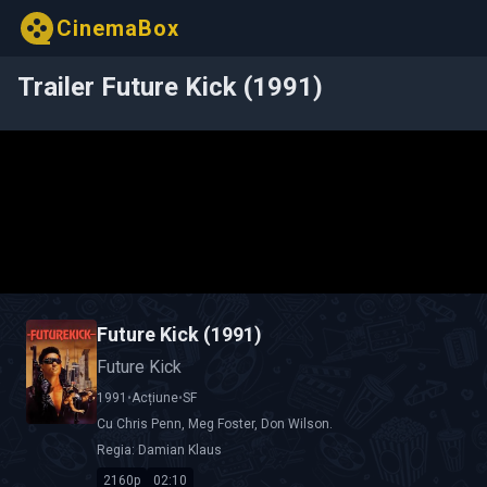
CinemaBox
Trailer Future Kick (1991)
Future Kick (1991)
Future Kick
1991
•
Acțiune
•
SF
Cu
Chris Penn
,
Meg Foster
,
Don Wilson
.
Regia:
Damian Klaus
2160p
02:10