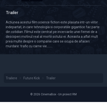
Calitate Video: HD 2160p
Durată: 02:10
Trailer
Actiunea acestui film science fiction este plasata intr-un viitor
indepartat, in care tehnologia si corporatiile gigantice fac parte
din cotidian. Filmul este centrat pe incercarile unei femei de a
descoperi motivul real al mortii sotului ei. Aceasta a aflat mult
prea multe despre o companie care se ocupa de afaceri
murdare: trafic cu carne vie........
Trailere
Future Kick
Trailer
© 2026 CinemaBox - Un proiect RM