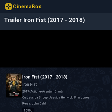
CinemaBox
Trailer Iron Fist (2017 - 2018)
Iron Fist (2017 - 2018)
Iron Fist
2017
•
Acțiune
•
Aventuri
•
Crimă
Cu
Jessica Stroup
,
Jessica Henwick
,
Finn Jones
.
Regia:
John Dahl
1080p