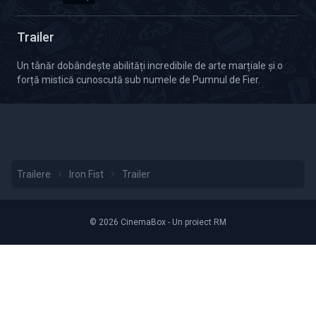
Calitate Video: HD 1080p
Trailer
Un tânăr dobândește abilități incredibile de arte marțiale și o
forță mistică cunoscută sub numele de Pumnul de Fier.
Trailere
Iron Fist
Trailer
© 2026 CinemaBox - Un proiect RM