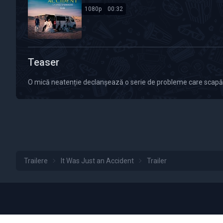
1080p
00:32
Calitate Video: HD 1080p
Durată: 00:32
Teaser
O mică neatenție declanșează o serie de probleme care scapă 
Trailere
It Was Just an Accident
Trailer