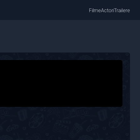
Filme
Actori
Trailere