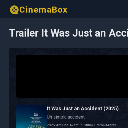
CinemaBox
Trailer It Was Just an Ac
It Was Just an Accident (2025)
Un simplu accident
2025
•
Acțiune
•
Aventuri
•
Crimă
•
Dramă
•
Mister