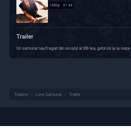
1080p
01:44
Calitate Video: HD 1080p
Durată: 01:44
Trailer
Un samurai naufragiat din secolul al XIII-lea, gata să își ia viaț
Trailere
Lone Samurai
Trailer