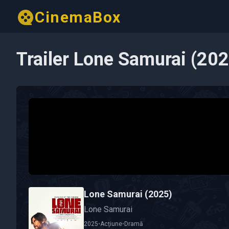
CinemaBox
Trailer Lone Samurai (20
Lone Samurai (2025)
Lone Samurai
2025
•
Acțiune
•
Dramă