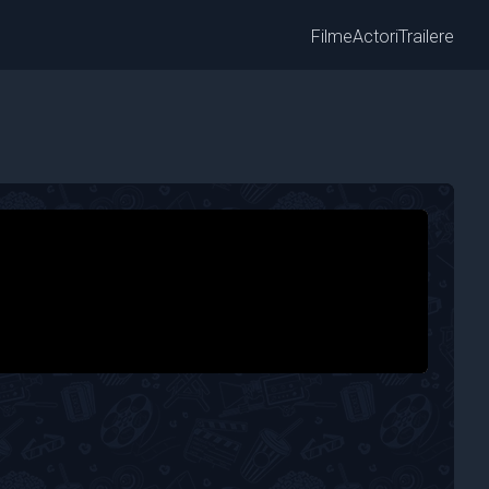
Filme
Actori
Trailere