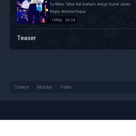
Cu
Miles Teller
,
Kat Graham
,
KeiLyn Durrel Jones
.
Regia:
Antoine Fuqua
1080p
00:24
Calitate Video: HD 1080p
Durată: 00:24
Teaser
Trailere
Michael
Trailer