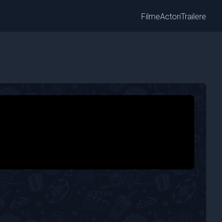
Filme
Actori
Trailere