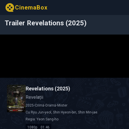
CinemaBox
Trailer Revelations (2025)
Revelations (2025)
Revelații
2025
•
Crimă
•
Dramă
•
Mister
Cu
Ryu Jun-yeol
,
Shin Hyeon-bin
,
Shin Min-jae
.
Regia:
Yeon Sang-ho
1080p
01:46