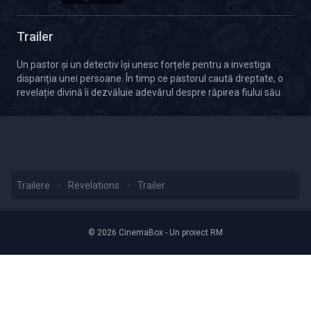
Calitate Video: HD 1080p
Durată: 01:46
Trailer
Un pastor și un detectiv își unesc forțele pentru a investiga
dispariția unei persoane. În timp ce pastorul caută dreptate, o
revelație divină îi dezvăluie adevărul despre răpirea fiului său.
Trailere
Revelations
Trailer
© 2026 CinemaBox - Un proiect RM