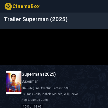
CinemaBox
Trailer Superman (2025)
Superman (2025)
Superman
2025
•
Acțiune
•
Aventuri
•
Fantastic
•
SF
Cu
Frank Grillo
,
Isabela Merced
,
Will Reeve
.
Regia:
James Gunn
1080p
03:09