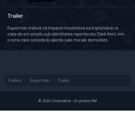
Calitate Video: HD 1080p
Durată: 03:09
Trailer
Superman trebuie să împace moștenirea sa kriptoniană cu
viața de om simplu sub identitatea reporterului Clark Kent, într-
o lume care consideră valorile sale morale demodate.
Trailere
Superman
Trailer
© 2026 CinemaBox - Un proiect RM