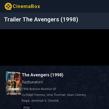
CinemaBox
Trailer The Avengers (1998)
The Avengers (1998)
Razbunatorii
1998
•
Acțiune
•
Aventuri
•
SF
Cu
Ralph Fiennes
,
Uma Thurman
,
Sean Connery
.
Regia:
Jeremiah S. Chechik
360p