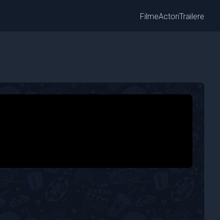
Filme
Actori
Trailere