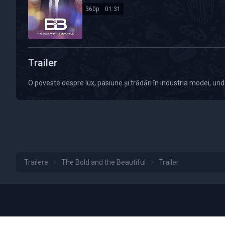
360p
01:31
Calitate Video: 360p
Durată: 01:31
Trailer
O poveste despre lux, pasiune și trădări în industria modei, unde
Trailere
The Bold and the Beautiful
Trailer