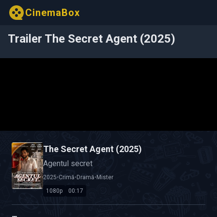
CinemaBox
Trailer The Secret Agent (2025)
The Secret Agent (2025)
Agentul secret
2025
•
Crimă
•
Dramă
•
Mister
1080p
00:17
Calitate Video: HD 1080p
Durată: 00:17