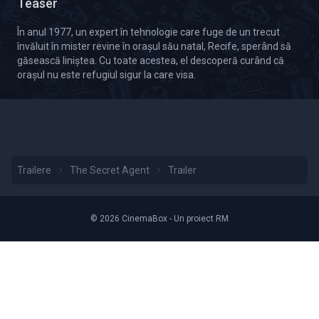
Teaser
În anul 1977, un expert în tehnologie care fuge de un trecut
învăluit în mister revine în orașul său natal, Recife, sperând să
găsească liniștea. Cu toate acestea, el descoperă curând că
orașul nu este refugiul sigur la care visa.
Trailere
The Secret Agent
Trailer
© 2026 CinemaBox - Un proiect RM