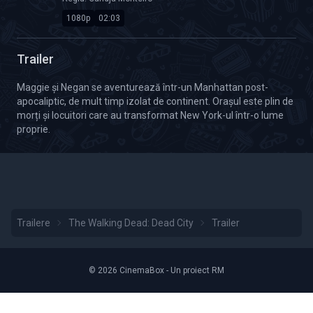
1080p
02:03
Calitate Video: HD 1080p
Durată: 02:03
Trailer
Maggie și Negan se aventurează într-un Manhattan post-
apocaliptic, de mult timp izolat de continent. Orașul este plin de
morți și locuitori care au transformat New York-ul într-o lume
proprie.
Trailere
The Walking Dead: Dead City
Trailer
© 2026 CinemaBox - Un proiect RM