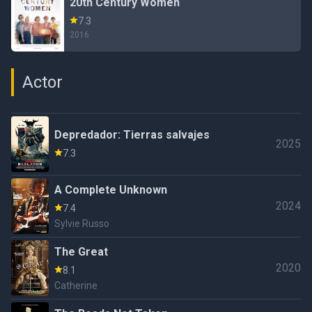
20th Century Women
7.3
2016
Actor
Depredador: Tierras salvajes
2025
7.3
A Complete Unknown
2024
7.4
Sylvie Russo
The Great
2020
8.1
Catherine