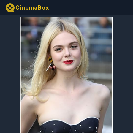
CinemaBox