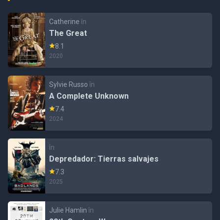
Catherine
în
The Great
8.1
2020
Sylvie Russo
în
A Complete Unknown
7.4
2024
în
Depredador: Tierras salvajes
7.3
2025
Julie Hamlin
în