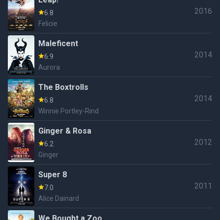
2016
6.8
Felicie
Maleficent
2014
6.9
Aurora
The Boxtrolls
2014
6.8
Winnie Portley-Rind
Ginger & Rosa
2012
6.2
Ginger
Super 8
2011
7.0
Alice Dainard
We Bought a Zoo