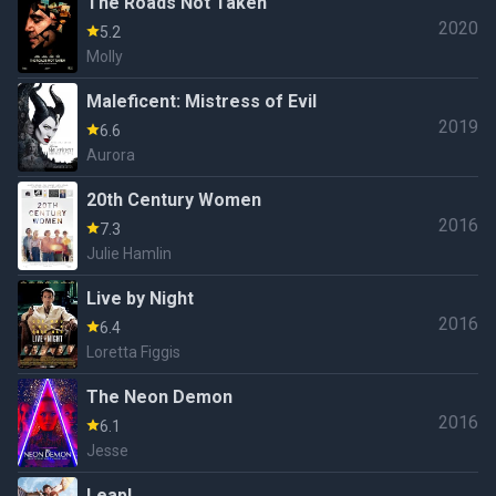
The Roads Not Taken
2020
5.2
Molly
Maleficent: Mistress of Evil
2019
6.6
Aurora
20th Century Women
2016
7.3
Julie Hamlin
Live by Night
2016
6.4
Loretta Figgis
The Neon Demon
2016
6.1
Jesse
Leap!