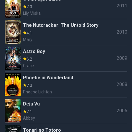
2011
7.0
Lily Miska
The Nutcracker: The Untold Story
2010
4.1
Mary
Astro Boy
2009
6.2
Grace
Phoebe in Wonderland
2008
7.0
Phoebe Lichten
Deja Vu
2006
7.1
Abbey
Tonari no Totoro