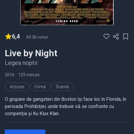
6,4
-
60.3k voturi
Live by Night
Legea noptii
2016
•
129 minute
Acțiune
Crimă
Dramă
O grupare de gangsteri din Boston își face loc în Florida, în
perioada Prohibiției, unde trebuie să se confrunte cu
competiția și Ku Klux Klan.