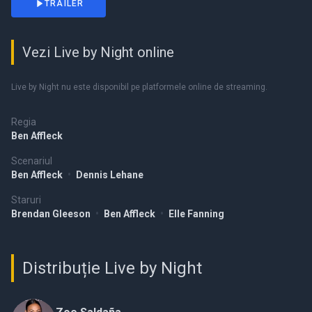
TRAILER
Vezi Live by Night online
Live by Night nu este disponibil pe platformele online de streaming.
Regia
Ben Affleck
Scenariul
Ben Affleck
•
Dennis Lehane
Staruri
Brendan Gleeson
•
Ben Affleck
•
Elle Fanning
Distribuție Live by Night