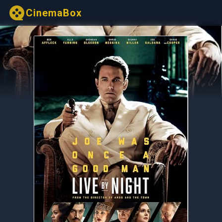
CinemaBox