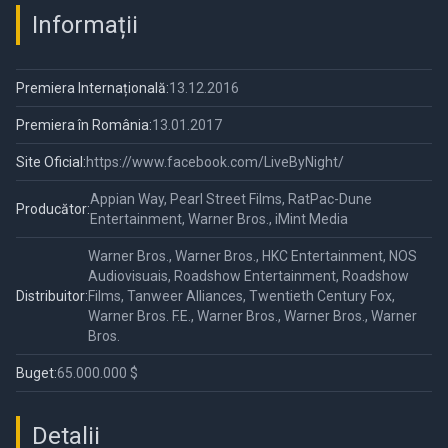
Picture
Three Pi
Informații
Deal at 
at Disn
Premiera Internațională:
13.12.2016
Premiera în România:
13.01.2017
Site Oficial:
https://www.facebook.com/LiveByNight/
Appian Way, Pearl Street Films, RatPac-Dune
Producător:
Entertainment, Warner Bros., iMint Media
Warner Bros., Warner Bros., HKC Entertainment, NOS
Audiovisuais, Roadshow Entertainment, Roadshow
Distribuitor:
Films, Tanweer Alliances, Twentieth Century Fox,
Warner Bros. F.E., Warner Bros., Warner Bros., Warner
Bros.
Buget:
65.000.000 $
Detalii