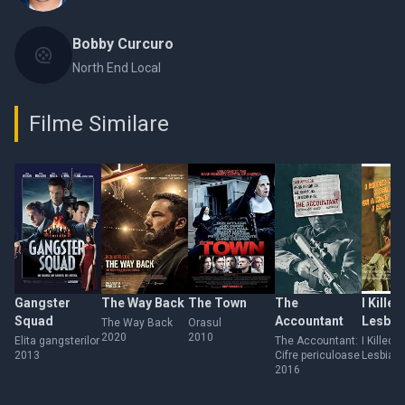
Bobby Curcuro
North End Local
Filme Similare
Gangster
The Way Back
The Town
The
I Kille
Squad
Accountant
Lesbian
The Way Back
Orasul
2020
2010
Hung H
Elita gangsterilor
The Accountant:
I Killed 
2013
Cifre periculoase
Lesbian 
Meatho
2016
Hung Her
and No
Meathoo
Have a
Now I Ha