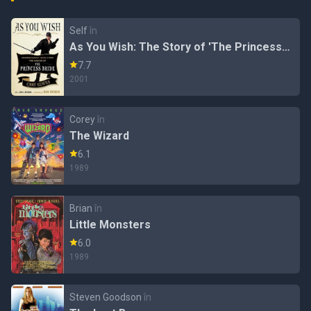
Self
în
As You Wish: The Story of 'The Princess
Bride'
7.7
2001
Corey
în
The Wizard
6.1
1989
Brian
în
Little Monsters
6.0
1989
Steven Goodson
în