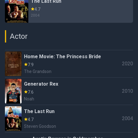
The Last Run
4.7
2004
Actor
Home Movie: The Princess Bride
2020
7.9
The Grandson
Generator Rex
2010
7.6
Noah
The Last Run
2004
4.7
Steven Goodson