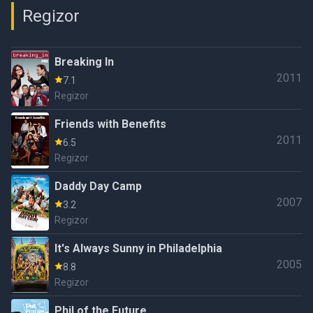
Regizor
Breaking In
2011
7.1
Regizor
Friends with Benefits
2011
6.5
Regizor
Daddy Day Camp
2007
3.2
Regizor
It's Always Sunny in Philadelphia
2005
8.8
Regizor
Phil of the Future