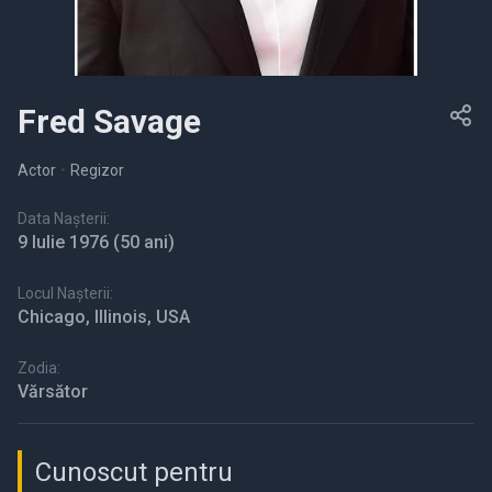
Fred Savage
Actor
•
Regizor
Data Nașterii:
9 Iulie 1976
(50 ani)
Locul Nașterii:
Chicago, Illinois, USA
Zodia:
Vărsător
Cunoscut pentru