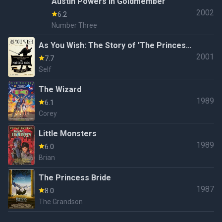
Austin Powers in Goldmember
2002
6.2
Number Three
As You Wish: The Story of 'The Princess
2001
Bride'
7.7
Self
The Wizard
1989
6.1
Corey
Little Monsters
1989
6.0
Brian
The Princess Bride
1987
8.0
The Grandson