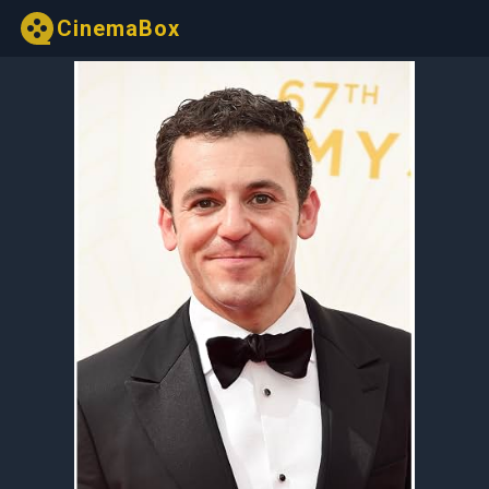
CinemaBox