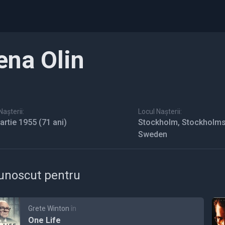
ena Olin
așterii:
Locul Nașterii:
artie 1955
(71 ani)
Stockholm, Stockholms
Sweden
unoscut pentru
Grete Winton
în
One Life