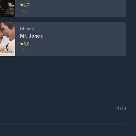
6.7
1999
Libbie
în
Mr. Jones
5.8
1993
2024