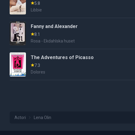
5.8
Libbie
Fanny and Alexander
8.1
Rosa - Ekdahlska huset
The Adventures of Picasso
7.3
Dolores
Actori
Lena Olin