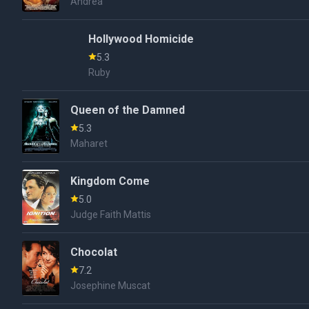
Andrea
Hollywood Homicide
5.3
Ruby
Queen of the Damned
5.3
Maharet
Kingdom Come
5.0
Judge Faith Mattis
Chocolat
7.2
Josephine Muscat