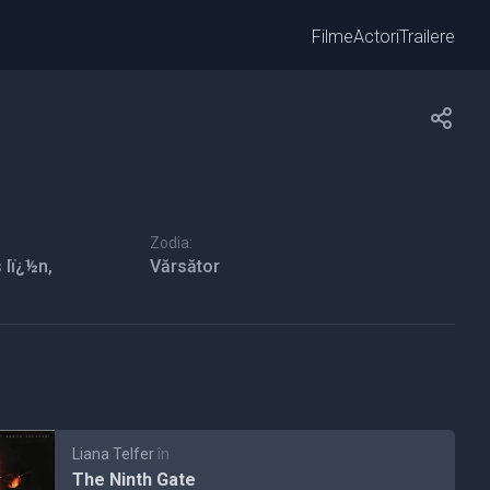
Filme
Actori
Trailere
Zodia:
 lï¿½n,
Vărsător
Liana Telfer
în
The Ninth Gate