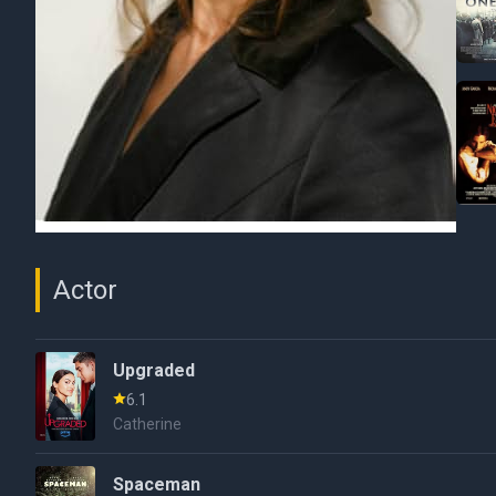
Actor
Upgraded
6.1
Catherine
Spaceman