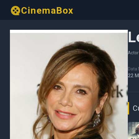
CinemaBox
L
Actor
Data N
22 M
C