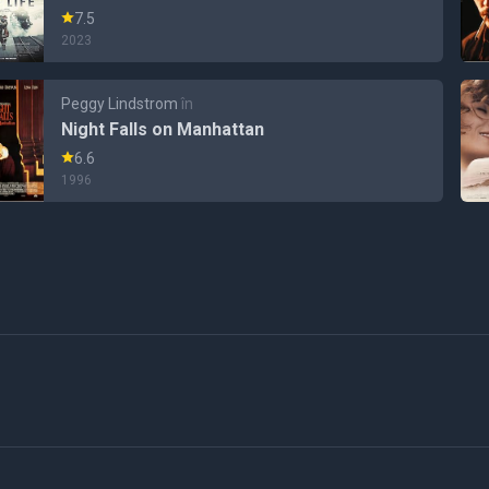
7.5
2023
Peggy Lindstrom
în
Night Falls on Manhattan
6.6
1996