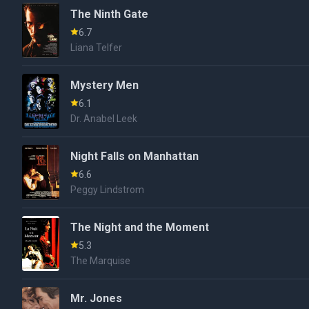
The Ninth Gate
6.7
Liana Telfer
Mystery Men
6.1
Dr. Anabel Leek
Night Falls on Manhattan
6.6
Peggy Lindstrom
The Night and the Moment
5.3
The Marquise
Mr. Jones