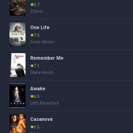
5.7
Zdena
One Life
7.5
Grete Winton
Remember Me
7.1
Diane Hirsch
Awake
6.5
Lilith Beresford
Casanova
6.5