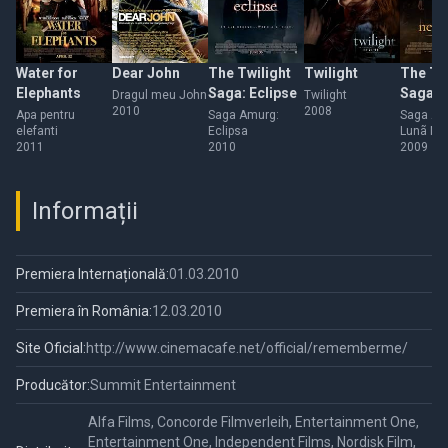
Water for
Dear John
The Twilight
Twilight
The Tw
Elephants
Saga: Eclipse
Saga: 
Dragul meu John
Twilight
2010
2008
Moon
Apa pentru
Saga Amurg:
Saga Am
elefanti
Eclipsa
Lunã No
2011
2010
2009
Informații
Premiera Internațională:
01.03.2010
Premiera în România:
12.03.2010
Site Oficial:
http://www.cinemacafe.net/official/rememberme/
Producător:
Summit Entertainment
Alfa Films, Concorde Filmverleih, Entertainment One,
Entertainment One, Independent Films, Nordisk Film,