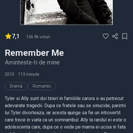
7,1
-
156.9k voturi
Remember Me
Aminteste-ti de mine
2010
•
113 minute
Dramă
Romantic
Tyler si Ally sunt doi tineri in familiile carora s-au petrecut
adevarate tragedii. Dupa ce fratele sau se sinucide, parintii
lui Tyler divorteaza, iar acesta ajunge sa fie un introvertit
care trece in viata ca un somnambul. Ally la randul ei este o
adolescenta care, dupa ce o vede pe mama ei ucisa in fata