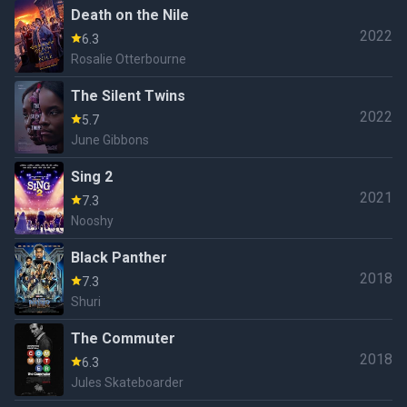
Death on the Nile
2022
6.3
Rosalie Otterbourne
The Silent Twins
2022
5.7
June Gibbons
Sing 2
2021
7.3
Nooshy
Black Panther
2018
7.3
Shuri
The Commuter
2018
6.3
Jules Skateboarder