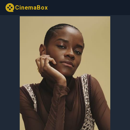
CinemaBox