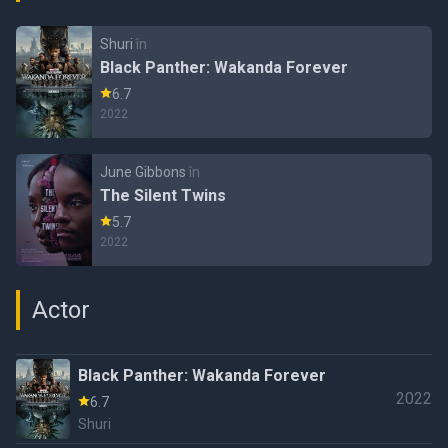
Shuri
în
Black Panther: Wakanda Forever
6.7
2022
June Gibbons
în
The Silent Twins
5.7
2022
Actor
Black Panther: Wakanda Forever
2022
6.7
Shuri