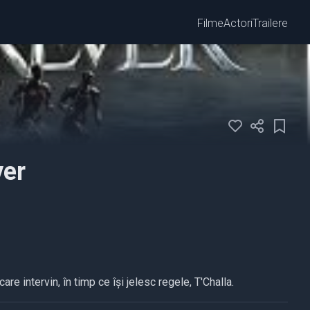
Filme
Actori
Trailere
ver
re intervin, în timp ce își jelesc regele, T'Challa.