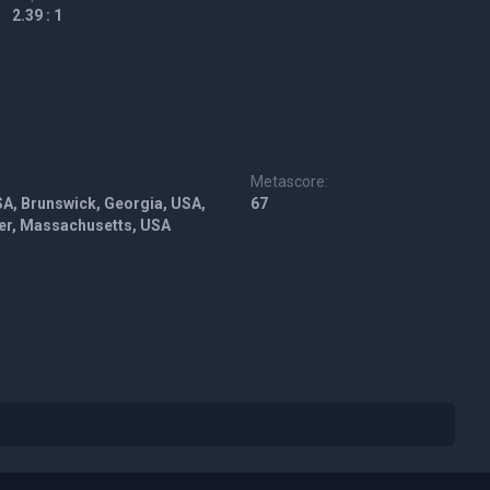
2.39 : 1
Metascore:
A, Brunswick, Georgia, USA,
67
ter, Massachusetts, USA