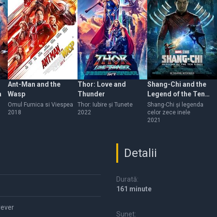
Ant-Man and the
Thor: Love and
Shang-Chi and the
a
Wasp
Thunder
Legend of the Ten
Rings
Omul Furnica si Viespea
Thor: Iubire și Tunete
Shang-Chi și legenda
2018
2022
celor zece inele
2021
Detalii
Durată:
161 minute
rever
Sunet: