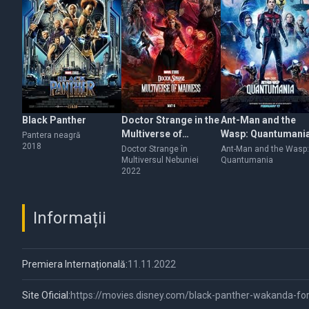
Black Panther
Doctor Strange in the
Ant-Man and the
Multiverse of
Wasp: Quantumani
Pantera neagră
2018
Madness
Doctor Strange în
Ant-Man and the Wasp:
Multiversul Nebuniei
Quantumania
2022
Informații
Premiera Internațională:
11.11.2022
Site Oficial:
https://movies.disney.com/black-panther-wakanda-fo