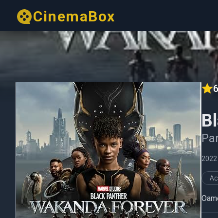
CinemaBox
6
B
Pa
2022
Ac
Oamen