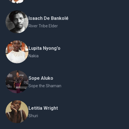
Isaach De Bankolé
River Tribe Elder
Lupita Nyong'o
Nakia
Sope Aluko
Sope the Shaman
Letitia Wright
Shuri