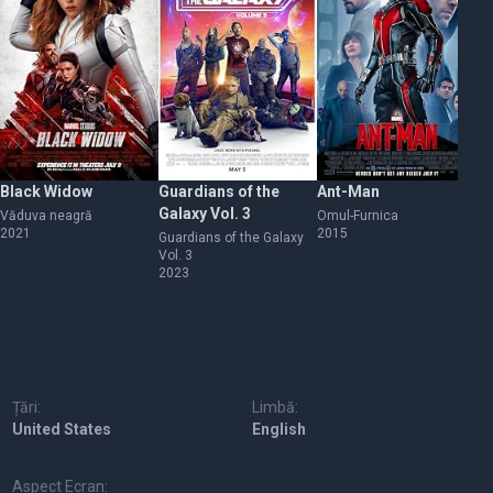
Black Widow
Guardians of the
Ant-Man
Et
Galaxy Vol. 3
Văduva neagră
Omul-Furnica
Et
2021
2015
20
Guardians of the Galaxy
Vol. 3
2023
Țări:
Limbă:
United States
English
Aspect Ecran: