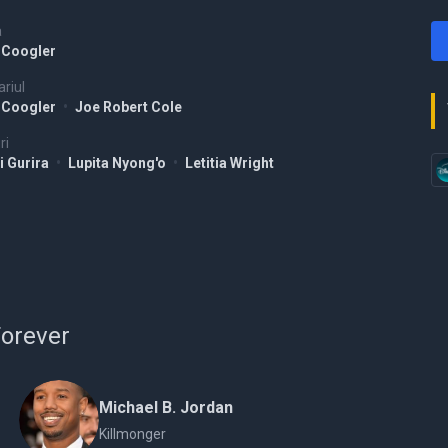
a
 Coogler
riul
 Coogler
•
Joe Robert Cole
ri
i Gurira
•
Lupita Nyong'o
•
Letitia Wright
Forever
Michael B. Jordan
Killmonger