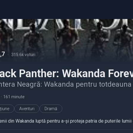
,7
-
315.6k voturi
lack Panther: Wakanda Fore
ntera Neagră: Wakanda pentru totdeauna
•
161 minute
țiune
Aventuri
Dramă
ii din Wakanda luptă pentru a-și proteja patria de puterile lumii ca