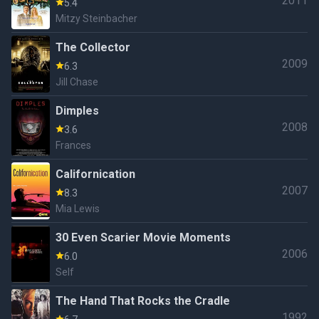
2011
5.4
Mitzy Steinbacher
The Collector
2009
6.3
Jill Chase
Dimples
2008
3.6
Frances
Californication
2007
8.3
Mia Lewis
30 Even Scarier Movie Moments
2006
6.0
Self
The Hand That Rocks the Cradle
1992