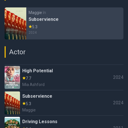
Maggie
în
Subservience
5.3
2024
Actor
High Potential
2024
7.7
Mia Ashford
Subservience
2024
5.3
Maggie
Driving Lessons