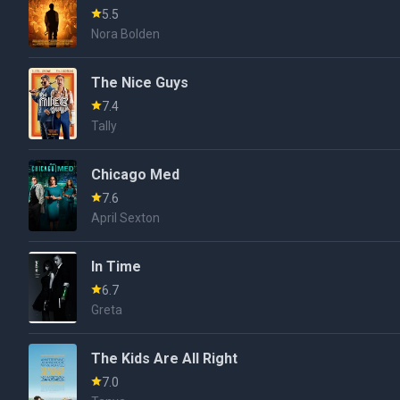
5.5
Nora Bolden
The Nice Guys
7.4
Tally
Chicago Med
7.6
April Sexton
In Time
6.7
Greta
The Kids Are All Right
7.0