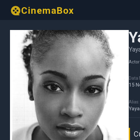
CinemaBox
Y
Yay
Actor
Data N
15 N
Alias:
Yaya
C