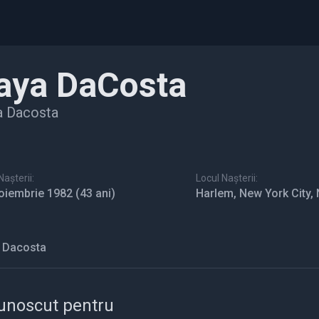
aya DaCosta
a Dacosta
așterii:
Locul Nașterii:
oiembrie 1982
(43 ani)
Harlem, New York City,
 Dacosta
unoscut pentru