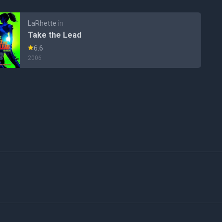
LaRhette
în
Take the Lead
6.6
2006