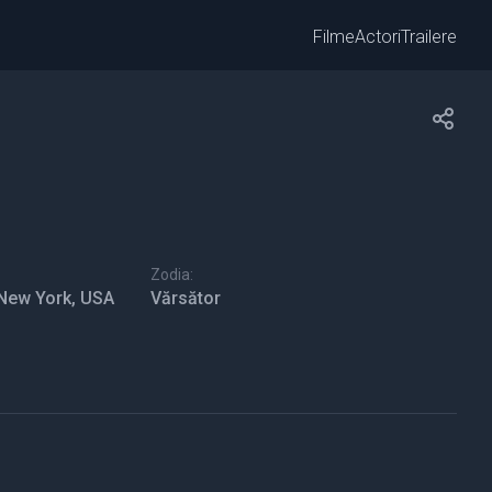
Filme
Actori
Trailere
Zodia:
 New York, USA
Vărsător