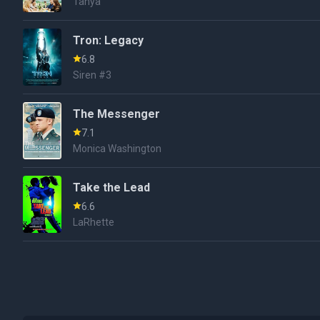
Tanya
Tron: Legacy
6.8
Siren #3
The Messenger
7.1
Monica Washington
Take the Lead
6.6
LaRhette