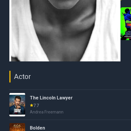
Actor
The Lincoln Lawyer
7.7
Andrea Freemann
Bolden