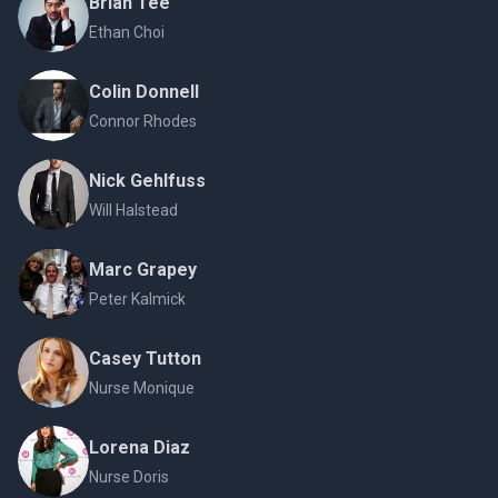
Brian Tee
Ethan Choi
Colin Donnell
Connor Rhodes
Nick Gehlfuss
Will Halstead
Marc Grapey
Peter Kalmick
Casey Tutton
Nurse Monique
Lorena Diaz
Nurse Doris