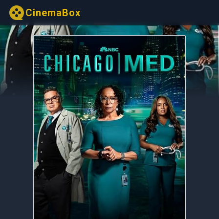
CinemaBox