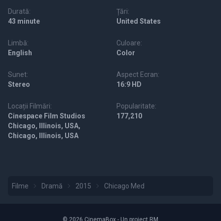
Durată:
Țări:
43 minute
United States
Limbă:
Culoare:
English
Color
Sunet:
Aspect Ecran:
Stereo
16:9 HD
Locații Filmări:
Popularitate:
Cinespace Film Studios
177,210
Chicago, Illinois, USA,
Chicago, Illinois, USA
Filme
Dramă
2015
Chicago Med
© 2026 CinemaBox - Un proiect RM