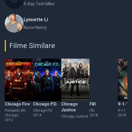
X-Ray Tech Mike
Lynnette Li
Nurse Nancy
Filme Similare
Chicago Fire
Chicago P.D.
Chicago
FBI
9-1-1
Justice
Pompierii din
Chicago P.D.
FBI
9-1-1
Chicago
2014
2018
2018
Chicago Justice
2012