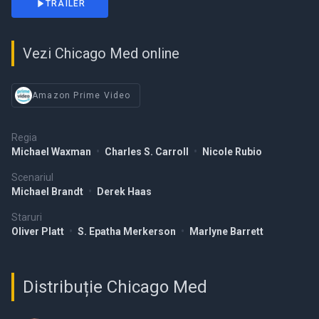
TRAILER
Vezi Chicago Med online
Amazon Prime Video
Regia
Michael Waxman
•
Charles S. Carroll
•
Nicole Rubio
Scenariul
Michael Brandt
•
Derek Haas
Staruri
Oliver Platt
•
S. Epatha Merkerson
•
Marlyne Barrett
Distribuție Chicago Med