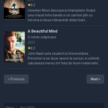
8.2
Llewelyn Moss descopera intamplator finalul
unui macel intre bande si un camion plin cu
heroina si doua milioanede dolari bani
cash.Cand incearca sa fuga cu bani
declanseaza o adevarata lupta pe ...
A Beautiful Mind
O minte sclipitoare
2001
8.2
John Nash este student la Universitatea
Princeton si se duce rareori la cursuri, in schimb
calculeaza mereu tot felul de teorii matematice.
Toti colegii sai se feresc de el. In cele din urma
John pune ...
« Previous
Next »
Filme
Anii 2000