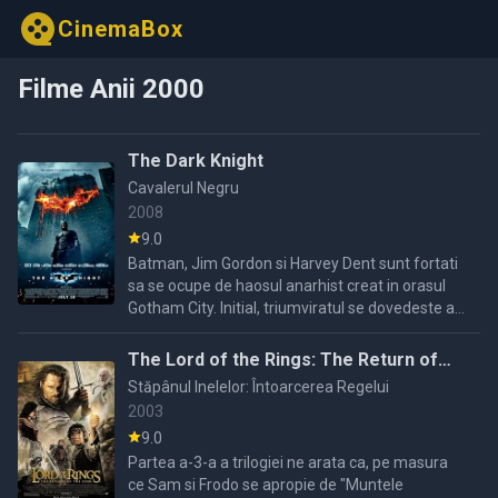
CinemaBox
Filme Anii 2000
The Dark Knight
Cavalerul Negru
2008
9.0
Batman, Jim Gordon si Harvey Dent sunt fortati
sa se ocupe de haosul anarhist creat in orasul
Gotham City. Initial, triumviratul se dovedeste a fi
eficient, dar in curand cei trei devin tinta unui ...
The Lord of the Rings: The Return of
the King
Stăpânul Inelelor: Întoarcerea Regelui
2003
9.0
Partea a-3-a a trilogiei ne arata ca, pe masura
ce Sam si Frodo se apropie de "Muntele