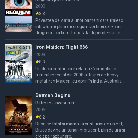
2000
8.3
Povestea de viata a unor oameni care traiesc
intr o lume plina de droguri :Doi tinei care vad
droguri in cartierul lor, o fata dependenta de
dorguri si care incearca sa scape de influenta
tatalui ei ...
Iron Maiden: Flight 666
2009
8.3
Un documentar care relatează cronologic
turneul mondial din 2008 al trupei de heavy
metal Iron Maiden, cu opriri în India, Australia,
Japonia, SUA, Canada, Mexic și America de Sud.
Bruce Dickinson, ...
Batman Begins
Batman - Începuturi
2005
8.2
Dupa ce tatal si mama lui sunt ucisi de un hot,
Bruce devine un tanar imprudent, plin de ura si
croit pe razbunare.