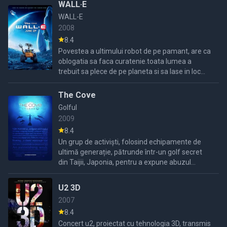
suferea de aceasta ...
WALL·E
WALL-E
2008
8.4
Povestea a ultimului robot de pe pamant, are ca
oblogatia sa faca curatenie.toata lumea a
trebuit sa plece de pe planeta si sa lase in loc
milioane de roboti ce aveau misiunea sa curete
gunoiul
The Cove
Golful
2009
8.4
Un grup de activiști, folosind echipamente de
ultimă generație, pătrunde într-un golf secret
din Taijii, Japonia, pentru a expune abuzul
extrem asupra delfinilor și pericolele grave
pentru sănătatea
U2 3D
2007
8.4
Concert u2, proiectat cu tehnologia 3D, transmis