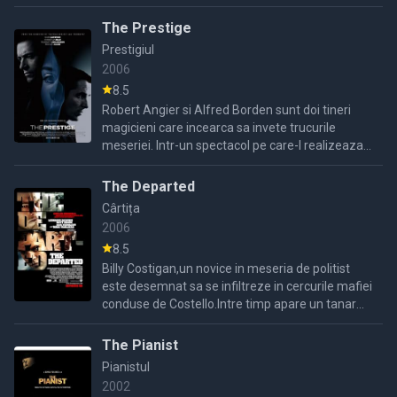
printre soldati sai, dar fiul imparatului,
Commodus este ...
The Prestige
Prestigiul
2006
8.5
Robert Angier si Alfred Borden sunt doi tineri
magicieni care incearca sa invete trucurile
meseriei. Intr-un spectacol pe care-l realizeaza
Borden sotia lui Angier moare si intre cei doi se
naste o ...
The Departed
Cârtița
2006
8.5
Billy Costigan,un novice in meseria de politist
este desemnat sa se infiltreze in cercurile mafiei
conduse de Costello.Intre timp apare un tanar
politist care se face remarcat si care este
promovat in ...
The Pianist
Pianistul
2002