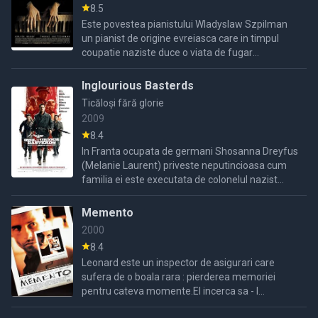
8.5
Este povestea pianistului Wladyslaw Szpilman
un pianist de origine evreiasca care in timpul
coupatie naziste duce o viata de fugar
incercand din rasputeri sa nu fie deportat.
Inglourious Basterds
Ticăloși fără glorie
2009
8.4
In Franta ocupata de germani Shosanna Dreyfus
(Melanie Laurent) priveste neputincioasa cum
familia ei este executata de colonelul nazist
Hans Landa (Christoph Waltz). Shosanna scapa
ca prin urechile ...
Memento
2000
8.4
Leonard este un inspector de asigurari care
sufera de o boala rara : pierderea memoriei
pentru cateva momente.El incerca sa - l
descopere pe criminalul sotiei sale dar pentru ca