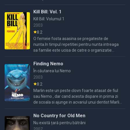
Kill Bill: Vol. 1
Kill Bill: Volumul 1
2003
8.2
O femeie fosta asasina se pregateste de
nunta.In timpul repetitiei pentru nunta intreaga
sa familie este ucisa de catre o organizatie
numita BILL.Ea scapa si sta patru ani in coma,
cand se trezeste ...
Finding Nemo
În căutarea lui Nemo
2003
8.2
Marlin este un peste clovn foarte atasat de fiul
sau Nemo , dar cand acesta dispare in prima zi
de scoala si ajunge in acvariul unui dentist Marlin
pleaca in cautarea lui.Pe drum el se intalneste ...
No Country for Old Men
Nu există țară pentru bătrâni
2007