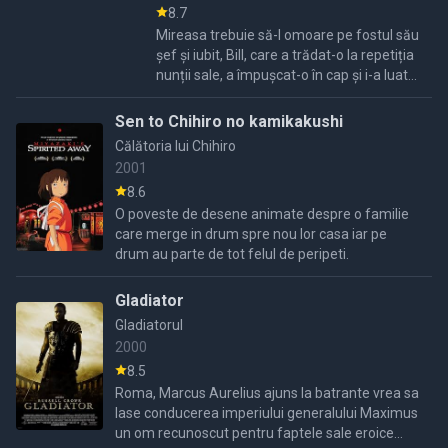
8.7
Mireasa trebuie să-l omoare pe fostul său
șef și iubit, Bill, care a trădat-o la repetiția
nunții sale, a împușcat-o în cap și i-a luat
copilul nenăscut. Dar înainte de a ajunge
la el, trebuie să ...
Sen to Chihiro no kamikakushi
Călătoria lui Chihiro
2001
8.6
O poveste de desene animate despre o familie
care merge in drum spre nou lor casa iar pe
drum au parte de tot felul de peripeti.
Gladiator
Gladiatorul
2000
8.5
Roma, Marcus Aurelius ajuns la batrante vrea sa
lase conducerea imperiului generalului Maximus
un om recunoscut pentru faptele sale eroice