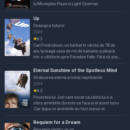
la Movieplex Plaza si Light Cinemas.
Up
Deasupra tuturor
2009
8.3
Carl Fredricksen, un bărbat în vârstă de 78 de
ani, își leagă casa de mii de baloane și pleacă
într-o călătorie spre Paradise Falls. Fără să știe,
un băiețel stă ascuns în casa sa și îl însoțește în
...
Eternal Sunshine of the Spotless Mind
Strălucirea eternă a minții neprihănite
2004
8.3
Povestea lui Joel care socat ca iubita lui si a
sters amintirile doreste sa faca si el acest lucru
.Dar dupa ce amintirile au fost sterse el
descopera ca dragostea pentru iubita lui revine
si ...
Requiem for a Dream
Requiem pentru un vis