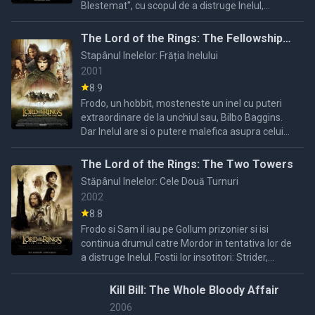
Blestemat", cu scopul de a distruge Inelul,
Gandalf si Pippin incearca sa apere Gondorul.
Merry ramane cu Eowyn ...
The Lord of the Rings: The Fellowship
of the Ring
Stapânul Inelelor: Frăția Inelului
2001
8.9
Frodo, un hobbit, mosteneste un inel cu puteri
extraordinare de la unchiul sau, Bilbo Baggins.
Dar Inelul are si o putere malefica asupra celui
ce-l detine, asa ca Frodo trebuie sa plece intr-o ...
The Lord of the Rings: The Two Towers
Stăpânul Inelelor: Cele Două Turnuri
2002
8.8
Frodo si Sam il iau pe Gollum prizonier si isi
continua drumul catre Mordor in tentativa lor de
a distruge Inelul. Fostii lor insotitori: Strider,
Legolas, Gimli, Merry si Pippin isi gasesc aliati in
...
Kill Bill: The Whole Bloody Affair
2006