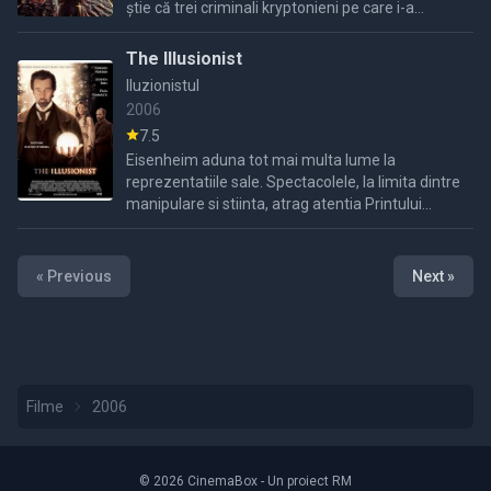
știe că trei criminali kryptonieni pe care i-a
eliberat accidental cuceresc Pământul.
The Illusionist
Iluzionistul
2006
7.5
Eisenheim aduna tot mai multa lume la
reprezentatiile sale. Spectacolele, la limita dintre
manipulare si stiinta, atrag atentia Printului
mostenitor Leopold (Rufus Sewell), care vede in
popularitatea ...
« Previous
Next »
Filme
2006
© 2026 CinemaBox - Un proiect RM