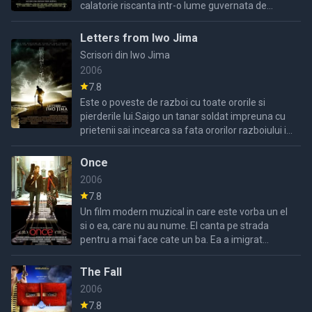
calatorie riscanta intr-o lume guvernata de
teama si opresiune, in care un final chinuitor il
Letters from Iwo Jima
Scrisori din Iwo Jima
2006
7.8
Este o poveste de razboi cu toate ororile si
pierderile lui.Saigo un tanar soldat impreuna cu
prietenii sai incearca sa fata ororilor razboiului in
care sunt implicati.Ei vor descoperi putere, ...
Once
2006
7.8
Un film modern muzical in care este vorba un el
si o ea, care nu au nume. El canta pe strada
pentru a mai face cate un ba. Ea a imigrat
recent in Irlanda din Cehia.
The Fall
2006
7.8