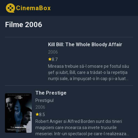
CinemaBox
Filme 2006
Kill Bill: The Whole Bloody Affair
2006
8.7
Mireasa trebuie să-l omoare pe fostul său
șef și iubit, Bill, care a trădat-o la repetiția
nunții sale, a împușcat-o în cap și i-a luat
copilul nenăscut. Dar înainte de a ajunge
la el, trebuie să ...
The Prestige
Prestigiul
2006
8.5
Robert Angier si Alfred Borden sunt doi tineri
magicieni care incearca sa invete trucurile
meseriei. Intr-un spectacol pe care-l realizeaza