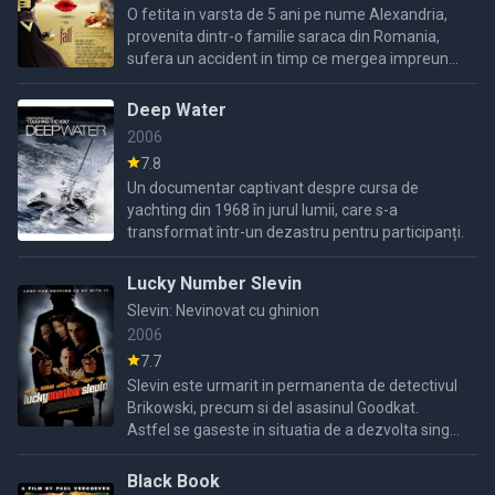
O fetita in varsta de 5 ani pe nume Alexandria,
provenita dintr-o familie saraca din Romania,
sufera un accident in timp ce mergea impreuna
cu mama sa la muncile campului, accident in
urma caruia isi ...
Deep Water
2006
7.8
Un documentar captivant despre cursa de
yachting din 1968 în jurul lumii, care s-a
transformat într-un dezastru pentru participanți.
Lucky Number Slevin
Slevin: Nevinovat cu ghinion
2006
7.7
Slevin este urmarit in permanenta de detectivul
Brikowski, precum si del asasinul Goodkat.
Astfel se gaseste in situatia de a dezvolta singur
un plan ingenios pentru a-i prinde el inainte sa-l
prinda
Black Book