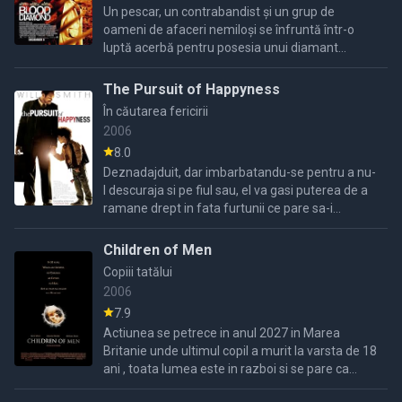
Un pescar, un contrabandist și un grup de
oameni de afaceri nemiloși se înfruntă într-o
luptă acerbă pentru posesia unui diamant
neprețuit, în mijlocul războiului civil din Sierra
Leone.
The Pursuit of Happyness
În căutarea fericirii
2006
8.0
Deznadajduit, dar imbarbatandu-se pentru a nu-
l descuraja si pe fiul sau, el va gasi puterea de a
ramane drept in fata furtunii ce pare sa-i
devasteze viata...
Children of Men
Copiii tatălui
2006
7.9
Actiunea se petrece in anul 2027 in Marea
Britanie unde ultimul copil a murit la varsta de 18
ani , toata lumea este in razboi si se pare ca
lumea devine tot mai rea.Dar o tanara femei