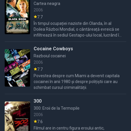
Cartea neagra
2006
7.7
În timpul ocupației naziste din Olanda, în al
Doilea Război Mondial, o cântăreață evreică se
infiltrează în sediul Gestapo-ului local, lucrând în
secret pentru mișcarea de rezistență olandeză.
Cocaine Cowboys
Razboiul cocainei
2006
7.7
Povestea despre cum Miami a devenit capitala
cocainei în anii 1980 și despre polițiștii care au
schimbat cursul criminalității.
300
300: Eroii de la Termopile
2006
7.6
Filmul are in centru figura eroului antic,