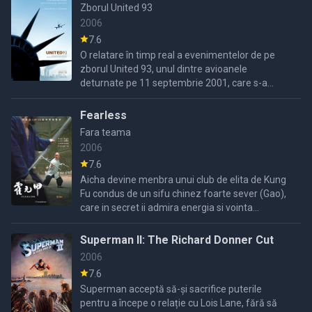
Zborul United 93
2006
7.6
O relatare în timp real a evenimentelor de pe
zborul United 93, unul dintre avioanele
deturnate pe 11 septembrie 2001, care s-a
prăbușit lângă Shanksville, Pennsylvania, când
pasagerii au dejucat ...
Fearless
Fara teama
2006
7.6
Aicha devine menbra unui club de elita de Kung
Fu condus de un sifu chinez foarte sever (Gao),
care in secret ii admira energia si vointa...
Superman II: The Richard Donner Cut
2006
7.6
Superman acceptă să-și sacrifice puterile
pentru a începe o relație cu Lois Lane, fără să