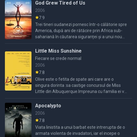
ramane ...
God Grew Tired of Us
2006
7.9
Trei tineri sudanezi pornesc într-o călătorie spre
America, după ani de rătăcire prin Africa sub-
sahariană în căutarea siguranței și a unui nou
început.
Little Miss Sunshine
Fiecare se crede normal
2006
7.8
Olive este o fetita de spate ani care are o
singura dorinta :sa castige concursul de Miss
Little din Albuquerque.Impreuna cu familia ei va
pleca intr o calatorie plina de aventuri unde
fiecare membrul ...
Apocalypto
2006
7.8
Viata linistita a unui barbat este intrerupta de o
armata violenta de invadatori, iar el incepe o