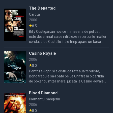
Borden sotia lui Angier moare si intre cei doi se
naste o ...
The Departed
Cârtița
2006
8.5
Billy Costigan,un novice in meseria de politist
este desemnat sa se infiltreze in cercurile mafiei
conduse de Costello.Intre timp apare un tanar
politist care se face remarcat si care este
promovat in ...
Casino Royale
2006
8.0
Pentru a-l opri si a distruge reteaua terorista,
Bond trebuie sa-l bata pe Le Chiffre la o partida
de poker cu miza mare, jucata la Casino Royale,
in Muntenegru. La inceput Bond se simte
deranjat cand ...
Blood Diamond
Diamantul sângeriu
2006
8.0