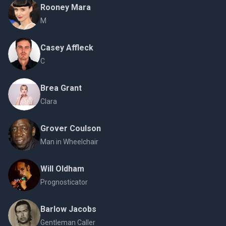
Rooney Mara
M
Casey Affleck
C
Brea Grant
Clara
Grover Coulson
Man in Wheelchair
Will Oldham
Prognosticator
Barlow Jacobs
Gentleman Caller