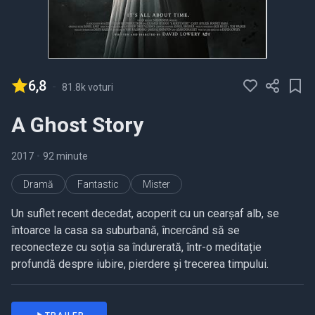
6,8
-
81.8k voturi
A Ghost Story
2017
•
92 minute
Dramă
Fantastic
Mister
Un suflet recent decedat, acoperit cu un cearșaf alb, se
întoarce la casa sa suburbană, încercând să se
reconecteze cu soția sa îndurerată, într-o meditație
profundă despre iubire, pierdere și trecerea timpului.