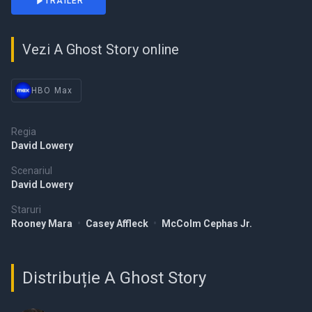
TRAILER
Vezi A Ghost Story online
HBO Max
Regia
David Lowery
Scenariul
David Lowery
Staruri
Rooney Mara
•
Casey Affleck
•
McColm Cephas Jr.
Distribuție A Ghost Story