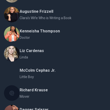
Augustine Frizzell
Clara's Wife Who is Writing a Book
Kenneisha Thompson
Doctor
Liz Cardenas
Linda
McColm Cephas Jr.
Little Boy
Richard Krause
Mover
Dagger Salazar