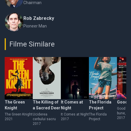
Chairman
Rob Zabrecky
Pioneer Man
Filme Similare
The Green
The Killing of
It Comes at
The Florida
Good 
Knight
a Sacred Deer
Night
Project
Good tim
bune, o s
The Green Knight
Uciderea
It Comes at Night
The Florida
placa
2017
2021
cerbului sacru
2017
Project
2017