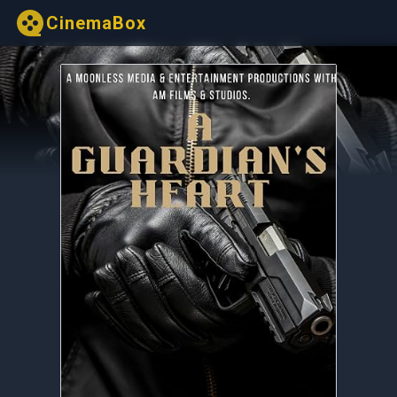
CinemaBox