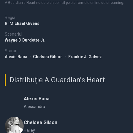
A Guardian's Heart nu este disponibil pe platformele online de streaming.
Regia
R. Michael Givens
Scenariul
Wayne D Burdette Jr.
Staruri
Alexis Baca
•
Chelsea Gilson
•
Frankie J. Galvez
Distribuție A Guardian's Heart
Alexis Baca
Alessandra
Chelsea Gilson
Hailey