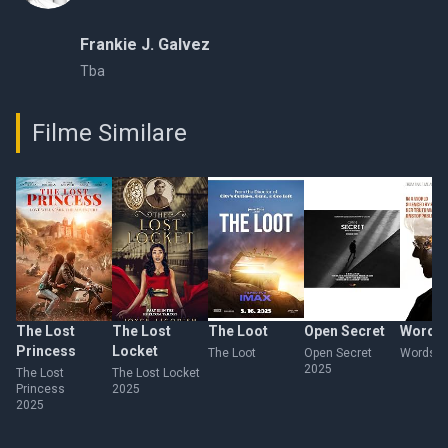
Frankie J. Galvez
Tba
Filme Similare
The Lost
The Lost
The Loot
Open Secret
Words 
Princess
Locket
The Loot
Open Secret
Words o
2025
The Lost
The Lost Locket
Princess
2025
2025