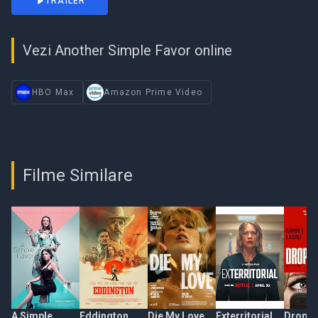
TRAILER
Vezi Another Simple Favor online
HBO Max
Amazon Prime Video
Filme Similare
A Simple
Eddington
Die My Love
Exterritorial
Drop