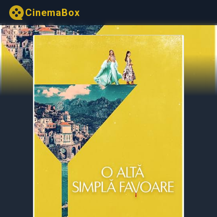
CinemaBox