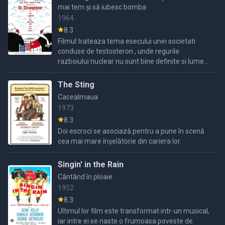
mai tem și să iubesc bomba
1964
8.3
Filmul trateaza tema esecului unei societati
conduse de testosteron , unde regurile
razboiului nuclear nu sunt bine definite si lumea
este condusa de oameni fara caracter .
The Sting
Cacealmaua
1973
8.3
Doi escroci se asociază pentru a pune în scenă
cea mai mare înșelătorie din cariera lor.
Singin' in the Rain
Cântând în ploaie
1952
8.3
Ultimul lor film este transformat intr-un musical,
iar intre ei se naste o frumoasa poveste de