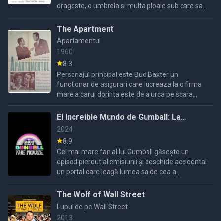
dragoste, o umbrela si multa ploaie sub care sa
canti. Un film vesel si plin de carisma...
The Apartment
Apartamentul
1960
8.3
Personajul principal este Bud Baxter un
functionar de asigurari care lucreaza la o firma
mare a carui dorinta este de a urca pe scara
succesului in firma.El gaseste o metodata mai
rapida , ...
El Increible Mundo de Gumball: La
Pelicula
2024
8.9
Cel mai mare fan al lui Gumball găsește un
episod pierdut al emisiunii și deschide accidental
un portal care leagă lumea sa de cea a
desenului animat Gumball.
The Wolf of Wall Street
Lupul de pe Wall Street
2013