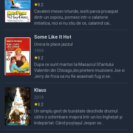
8.2
Cavalerii mesei rotunde, iesiti parca proaspat
dintr-un ospiciu, pornesc intr-o calatorie
initiatica, nici ei nu stiu de ce, calarind cai
imaginari de al caror tropot e responsabil
scutierul lui ...
Some Like It Hot
Unora le place jazzul
1959
8.2
Dupa ce sunt martori la Masacrul Sfantului
Valentin din Chicago,doi prieteni muzicieni Joe si
Jerry de frica sa nu fie asasinati fug si se
deghizeaza in femei intr un bar alaturandu se
unei orchestre ...
Klaus
2019
8.2
Un simplu gest de bunătate deschide drumul
către o schimbare majoră într-un loc înghețat și
îndepărtat. Când poștașul Jesper se
împrietenește cu Klaus, un fabricant de jucării,