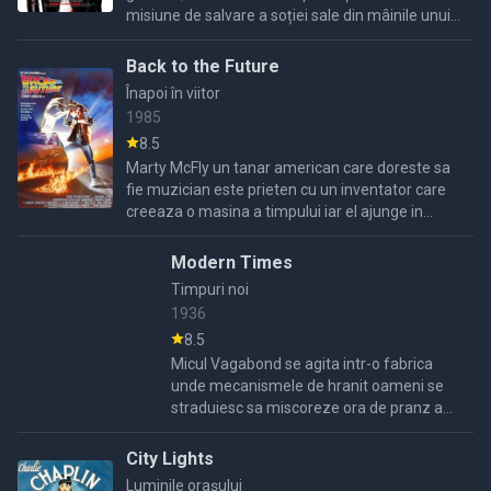
misiune de salvare a soției sale din mâinile unui
crud proprietar de plantație din Mississippi.
Back to the Future
Înapoi în viitor
1985
8.5
Marty McFly un tanar american care doreste sa
fie muzician este prieten cu un inventator care
creeaza o masina a timpului iar el ajunge in
trecut in anul 1955 si le distruge intalnirea
parintilor ...
Modern Times
Timpuri noi
1936
8.5
Micul Vagabond se agita intr-o fabrica
unde mecanismele de hranit oameni se
straduiesc sa miscoreze ora de pranz a
angajatilor la un sfert de ora. Ajuns fara
serviciu, se intalneste cu un copil ...
City Lights
Luminile orașului