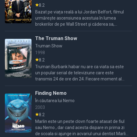
8.2
Bazat pe viața reală a lui Jordan Belfort, filmul
urmărește ascensiunea acestuia în lumea
brokerilor de pe Wall Street și căderea sa,
marcată de crime, corupție și conflicte cu
autoritățile federale.
The Truman Show
Truman Show
1998
8.2
Truman Burbank habar nu are ca viata sa este
un popular serial de televiziune care este
transmis 24 de ore din 24. Fiecare moment al
existentei sale este inregistrat de camere de
luat vederi
Finding Nemo
În căutarea lui Nemo
2003
8.2
Marlin este un peste clovn foarte atasat de fiul
sau Nemo , dar cand acesta dispare in prima zi
de scoala si ajunge in acvariul unui dentist Marlin