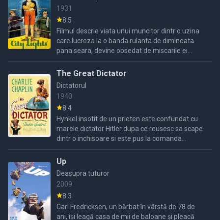
1931
8.5
Filmul descrie viata unui muncitor dintr o uzina
care lucreza la o banda rulanta de dimineata
pana seara, devine obsedat de miscarile ei
ajunge intr un spital de nebuni, se indragosteste
de o ...
The Great Dictator
Dictatorul
1940
8.4
Hynkel insotit de un prieten este confundat cu
marele dictator Hitler dupa ce reusesc sa scape
dintr o inchisoare si este pus la comanda
armatei, mai mult toata lumea asteapta
nerabdare discursul ...
Up
Deasupra tuturor
2009
8.3
Carl Fredricksen, un bărbat în vârstă de 78 de
ani, își leagă casa de mii de baloane și pleacă