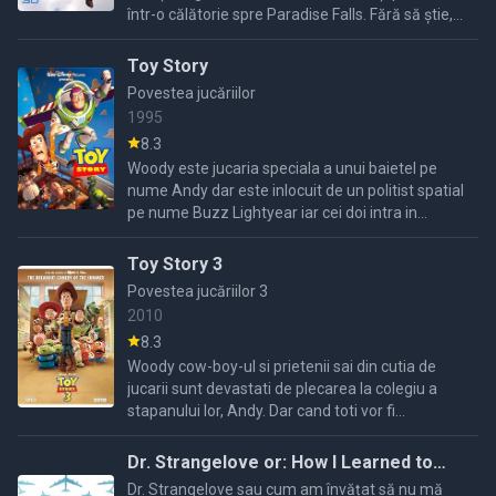
într-o călătorie spre Paradise Falls. Fără să știe,
un băiețel stă ascuns în casa sa și îl însoțește în
...
Toy Story
Povestea jucăriilor
1995
8.3
Woody este jucaria speciala a unui baietel pe
nume Andy dar este inlocuit de un politist spatial
pe nume Buzz Lightyear iar cei doi intra in
conflict.Cand Buzz cade accidental pe fereastra
Woody este ...
Toy Story 3
Povestea jucăriilor 3
2010
8.3
Woody cow-boy-ul si prietenii sai din cutia de
jucarii sunt devastati de plecarea la colegiu a
stapanului lor, Andy. Dar cand toti vor fi
"transferati" intr-o gradinita, eroii nostri isi vor da
seama ...
Dr. Strangelove or: How I Learned to
Stop Worrying and Love the Bomb
Dr. Strangelove sau cum am învățat să nu mă