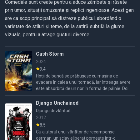
Comediile sunt create pentru a aduce zâmbete și râsete
prin umor, situații amuzante și replici ingenioase. Acest gen
are ca scop principal să distreze publicul, abordând o
varietate de stiluri și teme, de la satiră subtilă la glume
vizuale, pentru a atrage gusturi diverse.
Cash Storm
2024
9.4
Hoții de bancă se prăbușesc cu mașina de
evadare în calea unui tornadă, iar întreaga avere
este absorbită de un nor în formă de pâlnie. Doi
cercetători, împreună cu un influencer sociabil,
pornesc ...
Django Unchained
Django dezlănțuit
2012
8.5
Cu ajutorul unui vânător de recompense
german, un sclav eliberat pornește într-o