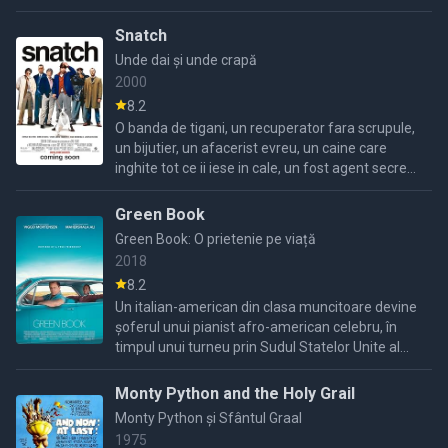
pleaca in cautarea lui.Pe drum el se intalneste ...
Snatch
Unde dai și unde crapă
2000
8.2
O banda de tigani, un recuperator fara scrupule,
un bijutier, un afacerist evreu, un caine care
inghite tot ce ii iese in cale, un fost agent secret
rus si bineinteles personajul principal interpretat
...
Green Book
Green Book: O prietenie pe viață
2018
8.2
Un italian-american din clasa muncitoare devine
șoferul unui pianist afro-american celebru, în
timpul unui turneu prin Sudul Statelor Unite al
anilor 1960, confruntându-se cu prejudecăți
rasiale și ...
Monty Python and the Holy Grail
Monty Python și Sfântul Graal
1975