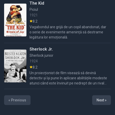
împreună reușesc să ...
The Kid
Piciul
1921
8.2
Vagabondul are grijă de un copil abandonat, dar
o serie de evenimente amenință să destrame
legătura lor emoțională.
Sherlock Jr.
Sherlock junior
1924
8.2
Un proiecționist de film visează să devină
detectiv și își pune în aplicare abilitățile modeste
atunci când este învinuit pe nedrept de un rival
pentru furtul ceasului de buzunar al tatălui
iubitei
« Previous
Next »