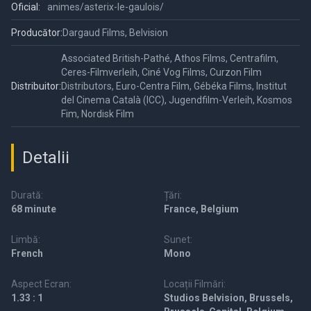
Oficial:
animes/asterix-le-gaulois/
Producător:
Dargaud Films, Belvision
Associated British-Pathé, Athos Films, Centrafilm,
Ceres-Filmverleih, Ciné Vog Films, Curzon Film
Distribuitor:
Distributors, Euro-Centra Film, Gébéka Films, Institut
del Cinema Català (ICC), Jugendfilm-Verleih, Kosmos
Fim, Nordisk Film
Detalii
Durată:
Țări:
68 minute
France, Belgium
Limbă:
Sunet:
French
Mono
Aspect Ecran:
Locații Filmări:
1.33 : 1
Studios Belvision, Brussels,