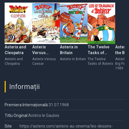
Asterix and
Asterix
Asterix in
The Twelve
Asterix
Cleopatra
Versus
Britain
Tasks of
the Big
Caesar
Asterix
Asterix and
Asterix Versus
Asterix in Britain
The Twelve
Asterix 
Cleopatra
Caesar
Tasks of Asterix
Big Fight
1989
Informații
Premiera Internațională:
31.07.1968
Titlu Original:
Astérix le Gaulois
Site
https://asterix.com/asterix-au-cinema/les-dessins-