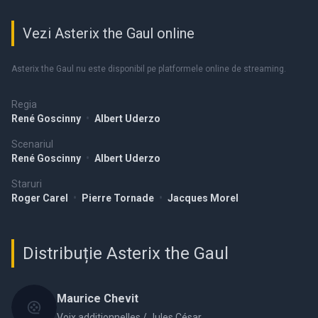
Vezi Asterix the Gaul online
Asterix the Gaul nu este disponibil pe platformele online de streaming.
Regia
René Goscinny
•
Albert Uderzo
Scenariul
René Goscinny
•
Albert Uderzo
Staruri
Roger Carel
•
Pierre Tornade
•
Jacques Morel
Distribuție Asterix the Gaul
Maurice Chevit
Voix additionnelles / Jules César