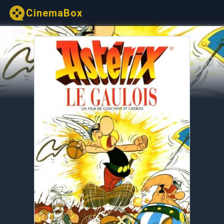
CinemaBox