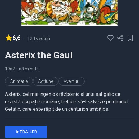
6,6
-
12.1k voturi
Asterix the Gaul
1967
•
68 minute
Animație
Acțiune
Aventuri
Asterix, cel mai ingenios războinic al unui sat galic ce
rezistă ocupației romane, trebuie să-l salveze pe druidul
Getafix, care este răpit de un centurion ambițios.
TRAILER