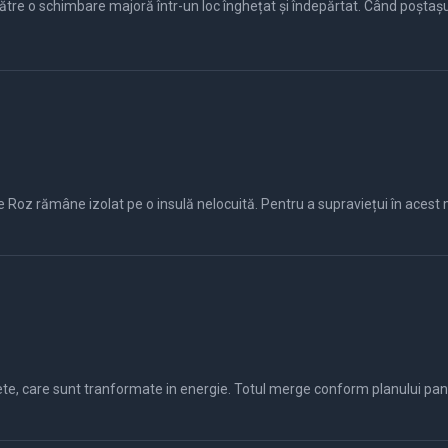
re o schimbare majoră într-un loc înghețat și îndepărtat. Când poștașul 
 Roz rămâne izolat pe o insulă nelocuită. Pentru a supraviețui în acest 
ete, care sunt tranformate in energie. Totul merge conform planului pana 