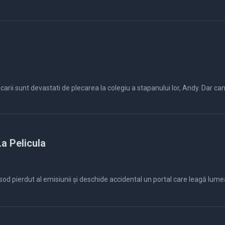
arii sunt devastati de plecarea la colegiu a stapanului lor, Andy. Dar cand to
a Pelicula
sod pierdut al emisiunii și deschide accidental un portal care leagă lum