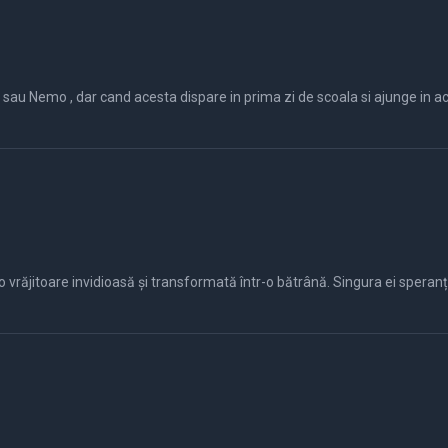
lui.Pe drum el se
răjitoare invidioasă și transformată într-o bătrână. Singura ei speranță d