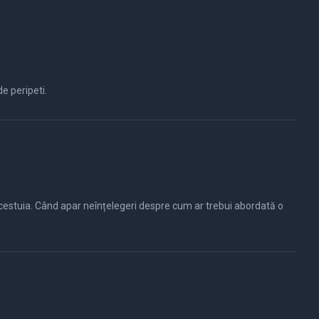
te de tot felul de peripeti.
cestuia. Când apar neînțelegeri despre cum ar trebui abordată o