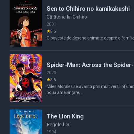
Sen to Chihiro no kamikakushi
Călătoria lui Chihiro
2001
8.6
Spider-Man: Across the Spider
2023
8.6
Miles Morales se avântă prin multivers, întâln
nouă amenințare, ...
The Lion King
Regele Leu
1994