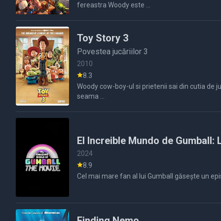
fereastra Woody este ...
Toy Story 3
Povestea jucăriilor 3
2010
8.3
Woody cow-boy-ul si prietenii sai din cutia de juc
seama ...
El Increible Mundo de Gumball: L
2024
8.9
Cel mai mare fan al lui Gumball găsește un epi
Finding Nemo