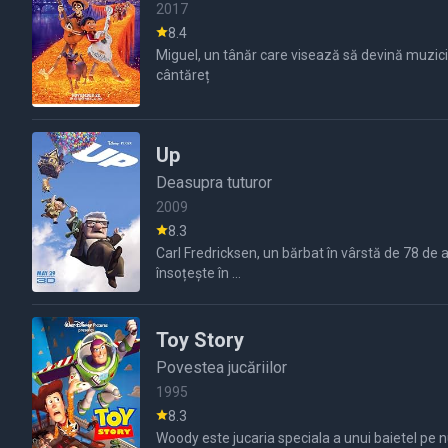
2017
8.4
Miguel, un tânăr care visează să devină muzician
cântăreț
Up
Deasupra tuturor
2009
8.3
Carl Fredricksen, un bărbat în vârstă de 78 de an
însoțește în ...
Toy Story
Povestea jucăriilor
1995
8.3
Woody este jucaria speciala a unui baietel pe nume Andy dar este inlocuit de un politist spatial pe nume Buzz Lightyear iar cei doi intra in conflict.Cand Buzz cade accidental pe