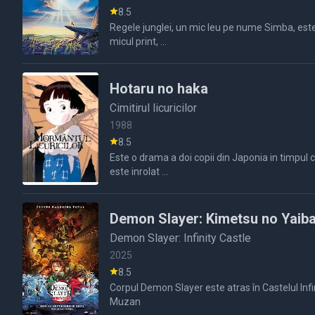
8.5
Regele junglei, un mic leu pe nume Simba, este 
micul print, ...
Hotaru no haka
Cimitirul licuricilor
1988
8.5
Este o drama a doi copii din Japonia in timpul celui de-al doilea razboi mondial, o 
este inrolat ...
Demon Slayer: Kimetsu no Yaiba -
Demon Slayer: Infinity Castle
2025
8.5
Corpul Demon Slayer este atras în Castelul Infi
Muzan