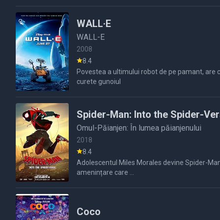
WALL·E
WALL-E
2008
8.4
Povestea a ultimului robot de pe pamant, are ca oblogatia sa faca curatenie.toata lumea a trebuit sa plece de pe planeta si sa lase in loc milioane de roboti ce aveau misiunea sa
curete gunoiul
Spider-Man: Into the Spider-Ve
Omul-Păianjen: În lumea păianjenului
2018
8.4
Adolescentul Miles Morales devine Spider-Man în
amenințare care ...
Coco