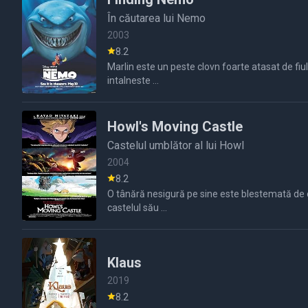
În căutarea lui Nemo
2003
8.2
Marlin este un peste clovn foarte atasat de fiul sau Nemo , dar cand acesta dispare in prima zi de scoala si ajunge in acvariul unui dentist Marlin pleaca in cautarea 
intalneste ...
Howl's Moving Castle
Castelul umblător al lui Howl
2004
8.2
O tânără nesigură pe sine este blestemată de o v
castelul său ...
Klaus
2019
8.2