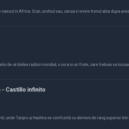
nascut in Africa. Scar, unchiul sau, caruia ii revine tronul abia dupa ac
sora si un frate, care trebuie sa locuiasca cu matusa si unchiul lor pentru ca mama a murit iar tatal
 Castillo infinito
nit, unde Tanjiro și Hashira se confruntă cu demoni de rang superior într-