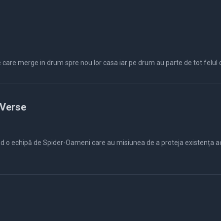
O poveste de desene animate despre o familie care merge in drum spre nou lor casa iar pe drum au par
-Verse
ind o echipă de Spider-Oameni care au misiunea de a proteja existența a