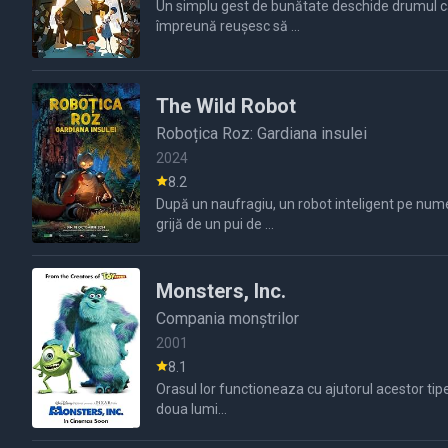
Un simplu gest de bunătate deschide drumul căt
împreună reușesc să ...
The Wild Robot
Roboțica Roz: Gardiana insulei
2024
8.2
După un naufragiu, un robot inteligent pe nume
grijă de un pui de ...
Monsters, Inc.
Compania monștrilor
2001
8.1
Orasul lor functioneaza cu ajutorul acestor tip
doua lumi...