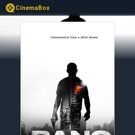
CinemaBox