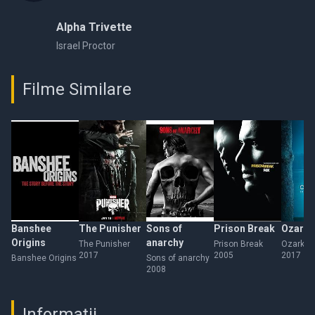
Alpha Trivette
Israel Proctor
Filme Similare
Banshee
The Punisher
Sons of
Prison Break
Ozark
Origins
anarchy
The Punisher
Prison Break
Ozark
2017
2005
2017
Banshee Origins
Sons of anarchy
2008
Informații