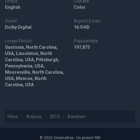
Limbă:
Culoare:
English
Color
Sunet:
Aspect Ecran:
Dolby Digital
16:9 HD
Locații Filmări:
Popularitate:
Gastonia, North Carolina,
197,873
USA, Lincolnton, North
Carolina, USA, Pittsburgh,
Pennsylvania, USA,
Mooresville, North Carolina,
USA, Monroe, North
Carolina, USA
Filme
Acțiune
2013
Banshee
© 2026 CinemaBox - Un proiect RM