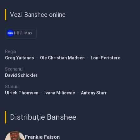
Vezi Banshee online
HBO Max
Regia
Greg Yaitanes
•
Ole Christian Madsen
•
Loni Peristere
Scenariul
David Schickler
Staruri
Ulrich Thomsen
•
Ivana Milicevic
•
Antony Starr
Distribuție Banshee
Frankie Faison