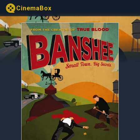
CinemaBox