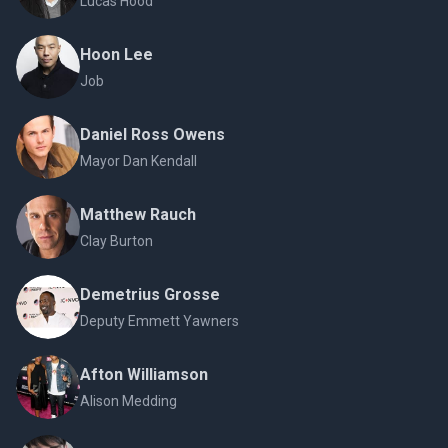
Lucas Hood
Hoon Lee
Job
Daniel Ross Owens
Mayor Dan Kendall
Matthew Rauch
Clay Burton
Demetrius Grosse
Deputy Emmett Yawners
Afton Williamson
Alison Medding