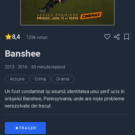
8,4
-
129k voturi
Banshee
2013
- 2016
•
60 minute/episod
Acțiune
Crimă
Dramă
Un fost condamnat își asumă identitatea unui șerif ucis în
orășelul Banshee, Pennsylvania, unde are niște probleme
nerezolvate din trecut.
TRAILER