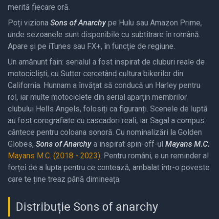
merită fiecare oră.
Poți viziona
Sons of Anarchy
pe Hulu sau Amazon Prime,
unde sezoanele sunt disponibile cu subtitrare în română.
Apare și pe iTunes sau FX+, în funcție de regiune.
Un amănunt fain: serialul a fost inspirat de cluburi reale de
motocicliști, cu Sutter cercetând cultura bikerilor din
California. Hunnam a învățat să conducă un Harley pentru
rol, iar multe motociclete din serial aparțin membrilor
clubului Hells Angels, folosiți ca figuranți. Scenele de luptă
au fost coregrafiate cu cascadori reali, iar Sagal a compus
cântece pentru coloana sonoră. Cu nominalizări la Golden
Globes,
Sons of Anarchy
a inspirat spin-off-ul
Mayans M.C.
Mayans M.C. (2018 - 2023)
. Pentru români, e un reminder al
forței de a lupta pentru ce contează, ambalat într-o poveste
care te ține treaz până dimineața.
Distribuție Sons of anarchy