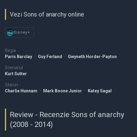
Vezi Sons of anarchy online
Disney+
Regia
Paris Barclay
•
Guy Ferland
•
Gwyneth Horder-Payton
Scenariul
Kurt Sutter
Staruri
Charlie Hunnam
•
Mark Boone Junior
•
Katey Sagal
Review - Recenzie Sons of anarchy
(2008 - 2014)