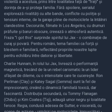
violentă a acestuia, prins între loialitatea față de "frați" și
dorința de a-și proteja familia. Fără spoilere, serialul
explorează rivalități cu alte bande, conflicte cu poliția și
tensiuni interne, de la garaje pline de motociclete la întâlniri
clandestine. Decorurile, filmate în Los Angeles, cu drumuri
prăfuite și baruri obscure, creează o atmosferă autentică.
Fraza "I got this" surprinde spiritul lui Jax - o combinație de
curaj și povară. Pentru români, tema familiei ca forță și
blestem e familiară, reflectând propriile noastre lupte
pentru echilibru între datorie și libertate.
Charlie Hunnam, în rolul lui Jax, livrează o performanță
magnetică, trecând de la un rebel carismatic la un lider
sfâșiat de dileme, cu o intensitate care te cucerește. Ron
Perlman (Clay) și Katey Sagal (Gemma) sunt la fel de
impresionanți, creând o dinamică familială toxică, dar
fascinantă. Distribuția secundară, cu Tommy Flanagan
(Chibs) și Kim Coates (Tig), adaugă umor negru și loialitate
feroce. Regia, condusă adesea de Sutter, e viscerală, cu
scene de acțiune - urmăriri pe motociclete, împușcături -