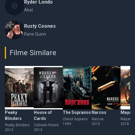
Ryder Londo
Abel
Rusty Coones
Rane Quinn
Filme Similare
Peaky
House of
The Sopranos
Narcos
Mayans
Blinders
Cards
Clanul Soprano
Narcos
Mayans 
1999
2015
2018
Peaky Blinders
Culisele Puterii
2013
2013