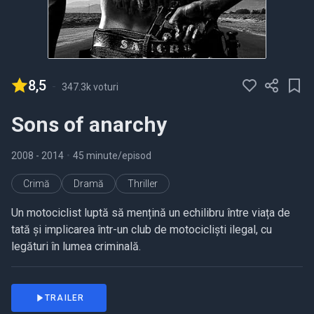
8,5
-
347.3k voturi
Sons of anarchy
2008
- 2014
•
45 minute/episod
Crimă
Dramă
Thriller
Un motociclist luptă să mențină un echilibru între viața de
tată și implicarea într-un club de motocicliști ilegal, cu
legături în lumea criminală.
TRAILER