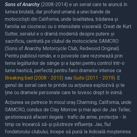
Sons of Anarchy
(2008-2014) e un serial care te aruncă în
lumea brutală, dar profund umană a unei bande de
motocicliști din California, unde loialitatea, trădarea și
familia se ciocnesc cu o intensitate viscerală. Creat de Kurt
Sutter, serialul e o dramă modernă despre putere și
sacrificiu, centrată pe clubul de motociclete SAMCRO
(Sons of Anarchy Motorcycle Club, Redwood Original).
Pentru publicul român, e o poveste care rezonează prin
tema legăturilor de sânge și a luptei pentru control într-o
lume haotică, perfectă pentru fanii dramelor intense ca
Breaking bad (2008 - 2013)
sau
Suits (2011 - 2019)
. E
genul de serial care te prinde cu acțiunea explozivă și te
ține cu dramele personale care te lovesc drept în inimă.
Acțiunea se petrece în micul oraș Charming, California, unde
SAMCRO, condus de Clay Morrow și mai apoi de Jax Teller,
gestionează afaceri ilegale - trafic de arme, protecție - în
timp ce încearcă să-și păstreze influența. Jax, fiul
fondatorului clubului, începe să pună la îndoială moștenirea