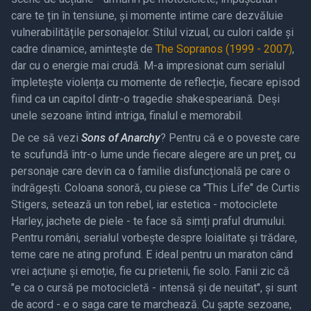
care te țin în tensiune, și momente intime care dezvăluie
vulnerabilitățile personajelor. Stilul vizual, cu culori calde și
cadre dinamice, amintește de
The Sopranos (1999 - 2007)
,
dar cu o energie mai crudă. M-a impresionat cum serialul
împletește violența cu momente de reflecție, fiecare episod
fiind ca un capitol dintr-o tragedie shakespeariană. Deși
unele sezoane întind intriga, finalul e memorabil.
De ce să vezi
Sons of Anarchy
? Pentru că e o poveste care
te scufundă într-o lume unde fiecare alegere are un preț, cu
personaje care devin ca o familie disfuncțională pe care o
îndrăgești. Coloana sonoră, cu piese ca "This Life" de Curtis
Stigers, setează un ton rebel, iar estetica - motociclete
Harley, jachete de piele - te face să simți praful drumului.
Pentru români, serialul vorbește despre loialitate și trădare,
teme care ne ating profund. E ideal pentru un maraton când
vrei acțiune și emoție, fie cu prietenii, fie solo. Fanii zic că
"e ca o cursă pe motocicletă - intensă și de neuitat", și sunt
de acord - e o saga care te marchează. Cu șapte sezoane,