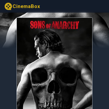
CinemaBox