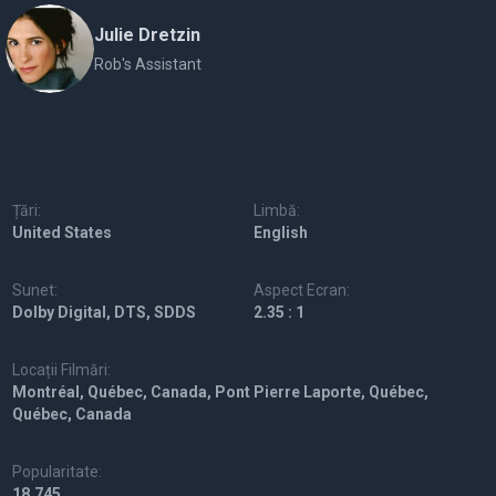
Julie Dretzin
Rob's Assistant
Țări:
Limbă:
United States
English
Sunet:
Aspect Ecran:
Dolby Digital, DTS, SDDS
2.35 : 1
Locații Filmări:
Montréal, Québec, Canada, Pont Pierre Laporte, Québec,
Québec, Canada
Popularitate:
18,745