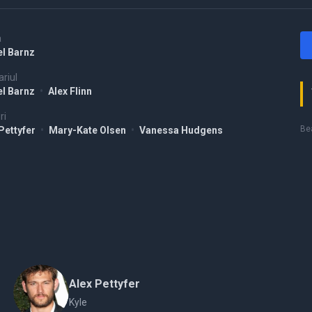
a
el Barnz
riul
el Barnz
•
Alex Flinn
ri
Bea
Pettyfer
•
Mary-Kate Olsen
•
Vanessa Hudgens
Alex Pettyfer
Kyle