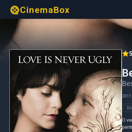
CinemaBox
5
Be
Bes
2011
D
O ve
pent