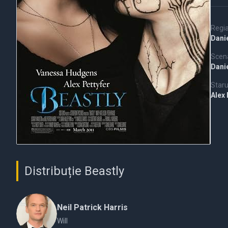
Regi
Dani
Scena
Dani
Staru
Alex 
Distribuție Beastly
Neil Patrick Harris
Will