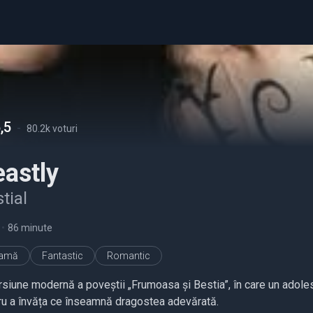
,5
-
80.2k voturi
astly
tial
•
86 minute
ramă
Fantastic
Romantic
rsiune modernă a poveștii „Frumoasa și Bestia”, în care un adole
ru a învăța ce înseamnă dragostea adevărată.