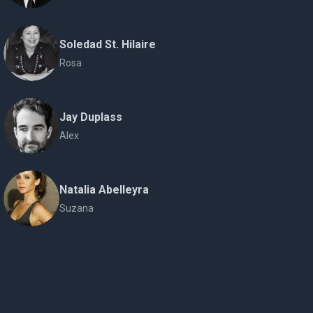
Soledad St. Hilaire
Rosa
Jay Duplass
Alex
Natalia Abelleyra
Suzana