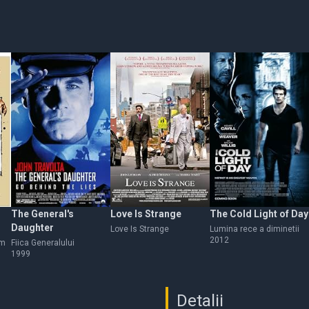
The General's
Love Is Strange
The Cold Light of Day
Daughter
Love Is Strange
Lumina rece a diminetii
2012
am
Fiica Generalului
1999
Detalii