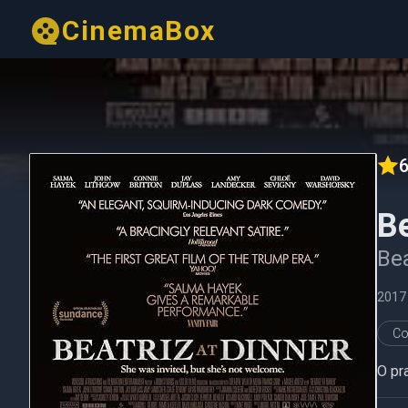
CinemaBox
6
Be
Bea
2017
Co
O pr