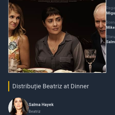
Regi
Migu
Scena
Mike
Staru
Salm
Distribuție Beatriz at Dinner
Salma Hayek
Beatriz