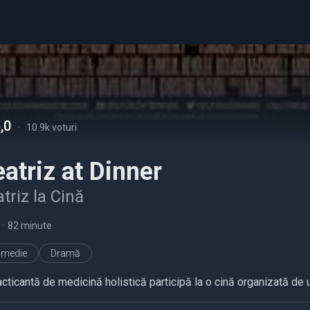
,0
-
10.9k voturi
atriz at Dinner
triz la Cină
•
82 minute
medie
Dramă
acticantă de medicină holistică participă la o cină organizată de 