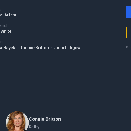
a
el Arteta
riul
 White
ri
Bea
a Hayek
•
Connie Britton
•
John Lithgow
Connie Britton
Kathy