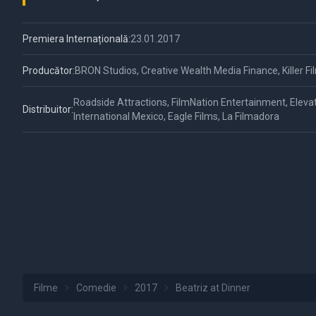
Premiera Internațională:
23.01.2017
Producător:
BRON Studios, Creative Wealth Media Finance, Killer Fi
Roadside Attractions, FilmNation Entertainment, Elevat
Distribuitor:
International Mexico, Eagle Films, La Filmadora
Filme
Comedie
2017
Beatriz at Dinner