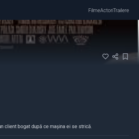
Filme
Actori
Trailere
un client bogat după ce mașina ei se strică.