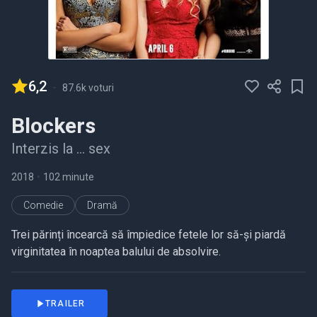
6,2
-
87.6k voturi
Blockers
Interzis la ... sex
2018
•
102 minute
Comedie
Dramă
Trei părinți încearcă să împiedice fetele lor să-și piardă
virginitatea în noaptea balului de absolvire.
TRAILER