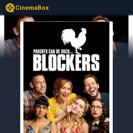
CinemaBox