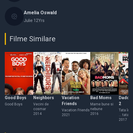
Amelia Oswald
Julie 12Yrs
Filme Similare
Good Boys
Neighbors
Vacation
Bad Moms
Daddy'
Friends
2
Good Boys
Vecini de
Mame bune si
cosmar
nebune
Vacation Friends
Tata în 
2014
2016
2021
... tata 2
2017