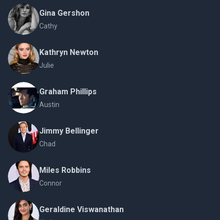
Gina Gershon
Cathy
Kathryn Newton
Julie
Graham Phillips
Austin
Jimmy Bellinger
Chad
Miles Robbins
Connor
Geraldine Viswanathan