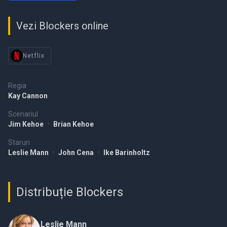
Vezi Blockers online
Netflix
Regia
Kay Cannon
Scenariul
Jim Kehoe
•
Brian Kehoe
Staruri
Leslie Mann
•
John Cena
•
Ike Barinholtz
Distribuție Blockers
Leslie Mann