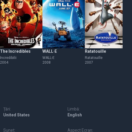
The Incredibles
WALL·E
Ratatouille
C
Incredibilii
WALL-E
Ratatouille
Co
2004
2008
2007
20
Țări:
Limbă:
United States
English
Sunet:
Aspect Ecran: