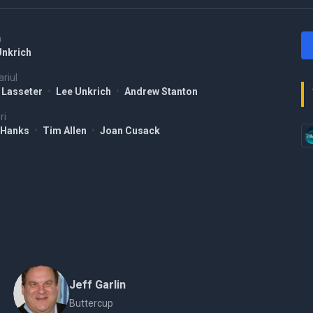
a
Unkrich
riul
 Lasseter
•
Lee Unkrich
•
Andrew Stanton
ri
 Hanks
•
Tim Allen
•
Joan Cusack
Jeff Garlin
Buttercup