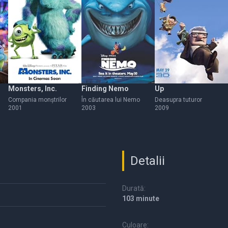
Monsters, Inc.
Finding Nemo
Up
Compania monștrilor
În căutarea lui Nemo
Deasupra tuturor
2001
2003
2009
Detalii
Durată:
103 minute
Culoare: