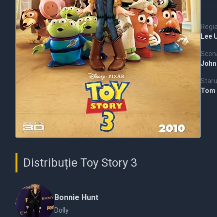
Regi
Lee 
Scena
John
Staru
Tom
Distribuție Toy Story 3
Bonnie Hunt
Dolly