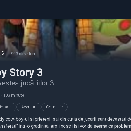
,3
-
903.6k voturi
y Story 3
estea jucăriilor 3
•
103 minute
imație
Aventuri
Comedie
 cow-boy-ul si prietenii sai din cutia de jucarii sunt devastati de
ransferati" intr-o gradinita, eroii nostri isi vor da seama ca probleme