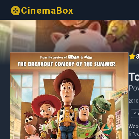
CinemaBox
8
To
Pov
2010
An
Woody
fi "t