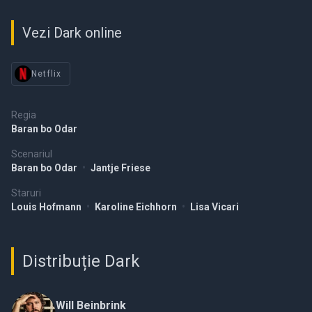
Vezi Dark online
Netflix
Regia
Baran bo Odar
Scenariul
Baran bo Odar
•
Jantje Friese
Staruri
Louis Hofmann
•
Karoline Eichhorn
•
Lisa Vicari
Distribuție Dark
Will Beinbrink