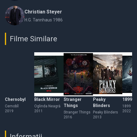
Christian Steyer
H.G. Tannhaus 1986
Filme Similare
Chernobyl
Black Mirror
Stranger
Peaky
1899
Things
Blinders
Cernobîl
Oglinda Neagră
1899
2019
2011
2022
Stranger Things
Peaky Blinders
2016
2013
Informații