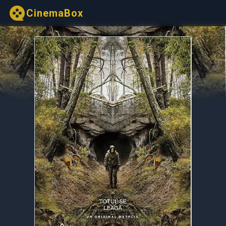
CinemaBox