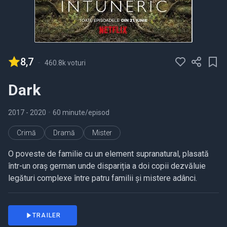
8,7
-
460.8k voturi
Dark
2017
- 2020
•
60 minute/episod
Crimă
Dramă
Mister
O poveste de familie cu un element supranatural, plasată
într-un oraș german unde dispariția a doi copii dezvăluie
legături complexe între patru familii și mistere adânci.
TRAILER