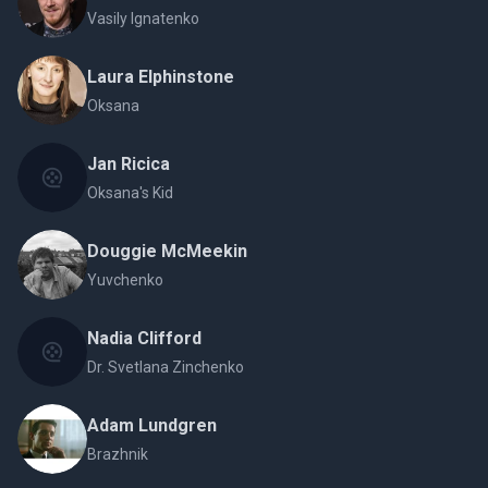
Vasily Ignatenko
Laura Elphinstone
Oksana
Jan Ricica
Oksana's Kid
Douggie McMeekin
Yuvchenko
Nadia Clifford
Dr. Svetlana Zinchenko
Adam Lundgren
Brazhnik