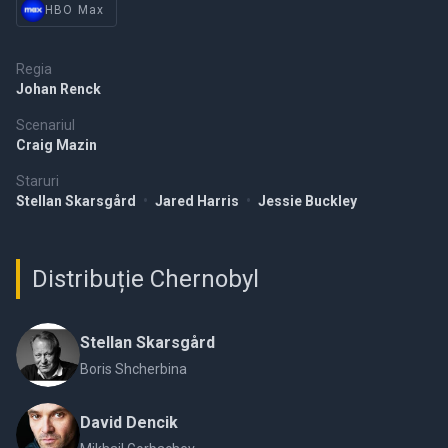
HBO Max
Regia
Johan Renck
Scenariul
Craig Mazin
Staruri
Stellan Skarsgård
•
Jared Harris
•
Jessie Buckley
Distribuție Chernobyl
Stellan Skarsgård
Boris Shcherbina
David Dencik