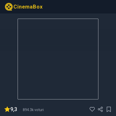
CinemaBox
9,3
-
894.3k voturi