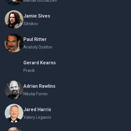
Mikhail Gorbachev
Jamie Sives
Sitnikov
Paul Ritter
Anatoly Dyatlov
Gerard Kearns
Pravik
Adrian Rawlins
Nikolai Fomin
Jared Harris
Valery Legasov