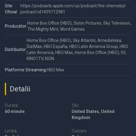
Site
https://podcasts.apple.com/us/podcast/the-chernobyl-
Oficial:
podcast/id1459712981
Home Box Office (HBO), Sister Pictures, Sky Television,
Producător:
The Mighty Mint, Word Games
Home Box Office (HBO), Sky Atlantic, Amediateka,
DiziMax, HBO España, HBO Latin America Group, HBO
Distribuitor:
Latin America, HBO Max, Home Box Office (HBO), IVI,
KINO1TV, KION
Platforme Streaming:
HBO Max
Detalii
Durată:
Țări:
60 minute
United States, United
Kingdom
Limbă:
Culoare: