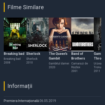
Filme Similare
Breaking bad
Sherlock
The Queen's
Band of
Game o
Gambit
Brothers
Thron
Breaking bad
Sherlock
2008
2010
Gambitul damei
Camarazi de
Urzeala
2020
Război
Tronurilo
2001
2011
Informații
Premiera Internațională:
06.05.2019