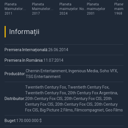
Apes
Apes
the Apes
Planeta
Planeta
Planeta
Planeta
Planeta
Maimutelor:
Maimutelor:
maimuțelor: Noul
maimuţelor
maimuţe
Invazia
2011
Razboiul
2017
regat
2024
2001
1968
Informații
Premiera Internațională:
26.06.2014
Premiera în România:
11.07.2014
Chernin Entertainment, Ingenious Media, Soho VFX,
Producător:
TSG Entertainment
Twentieth Century Fox, Twentieth Century Fox,
Twentieth Century Fox, 20th Century Fox Argentina,
Distribuitor:
20th Century Fox CIS, 20th Century Fox CIS, 20th
Century Fox CIS, 20th Century Fox CIS, 20th Century
Fox CIS, Big Picture 2 Films, Filmcompagniet, Geo Films
Buget:
170.000.000 $