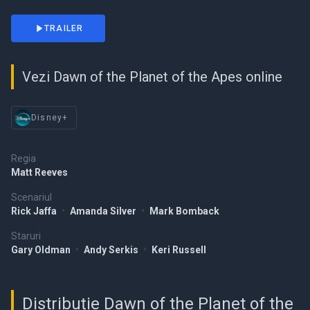
TRAILER
Vezi Dawn of the Planet of the Apes online
Disney+
Regia
Matt Reeves
Scenariul
Rick Jaffa
•
Amanda Silver
•
Mark Bomback
Staruri
Gary Oldman
•
Andy Serkis
•
Keri Russell
Distribuție Dawn of the Planet of the