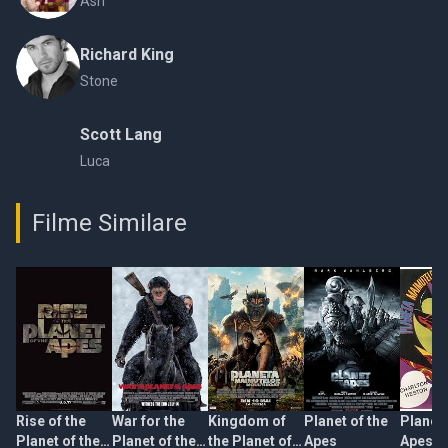
Ash
Richard King
Stone
Scott Lang
Luca
Filme Similare
Rise of the
War for the
Kingdom of
Planet of the
Planet 
Planet of the
Planet of the
the Planet of
Apes
Apes