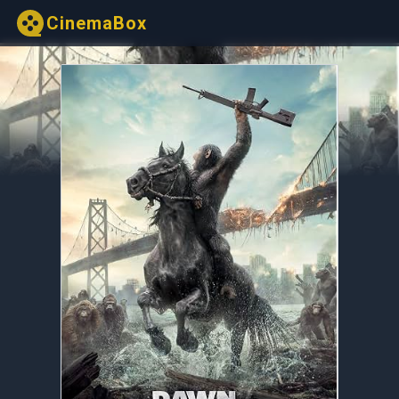
CinemaBox