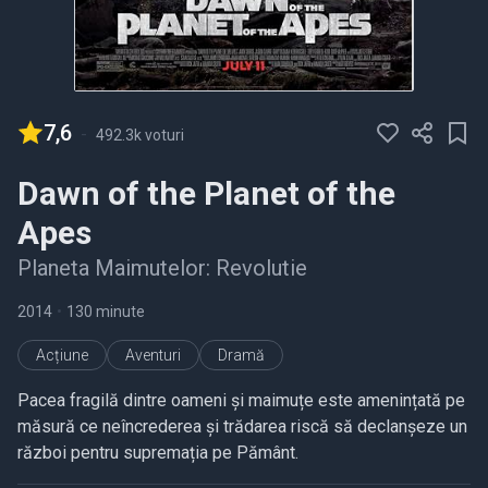
7,6
-
492.3k voturi
Dawn of the Planet of the
Apes
Planeta Maimutelor: Revolutie
2014
•
130 minute
Acțiune
Aventuri
Dramă
Pacea fragilă dintre oameni și maimuțe este amenințată pe
măsură ce neîncrederea și trădarea riscă să declanșeze un
război pentru supremația pe Pământ.